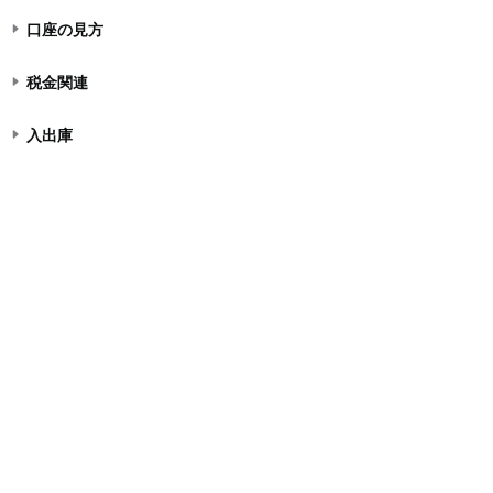
口座の見方
税金関連
入出庫
アプリ機能
テクニカル指標
デモ取引
アルゴ取引とMoomoo API
TradingView
お問い合わせ
株式入門