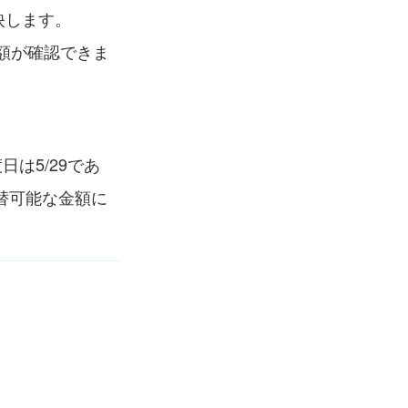
映します。
額が確認できま
は5/29であ
両替可能な金額に