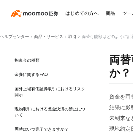
建玉損益
はじめての方へ
商品
ツー
前日比
建玉の平均取得価額が間違っているの
ヘルプセンター
商品・サービス
取引
両替可能額はどのように計
ですが、どのように修正すればよいで
すか？
両替
拘束金の種類
か？
金券に関するFAQ
国外上場有価証券取引におけるリスク
開示
資金を両
結果に影
現物取引における差金決済の禁止につ
いて
未到来な
現地約定
両替はいつ完了できますか？