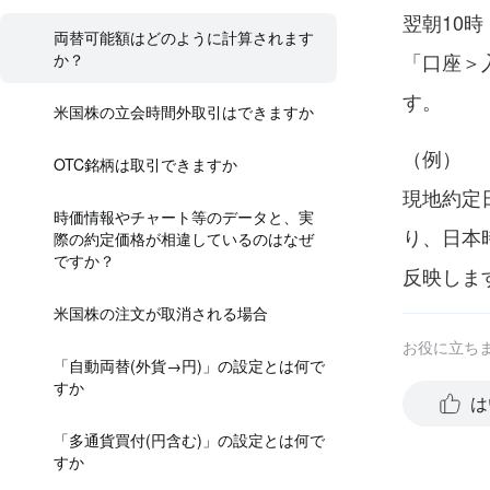
翌朝10
両替可能額はどのように計算されます
「口座＞
か？
す。
米国株の立会時間外取引はできますか
（例）
OTC銘柄は取引できますか
現地約定日
時価情報やチャート等のデータと、実
り、日本
際の約定価格が相違しているのはなぜ
ですか？
反映しま
米国株の注文が取消される場合
お役に立ち
「自動両替(外貨→円)」の設定とは何で
すか
は
「多通貨買付(円含む)」の設定とは何で
すか