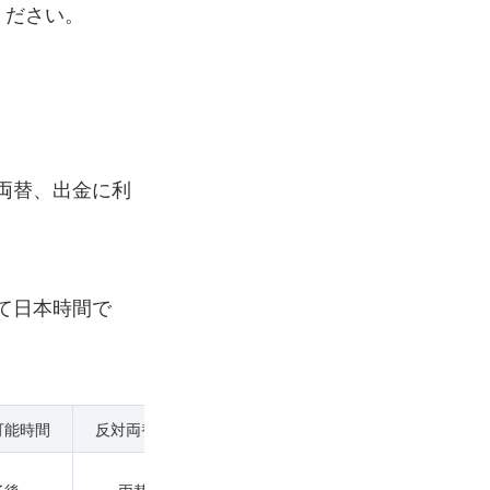
ください。
両替、出金に利
て日本時間で
可能時間
反対両替可能時間
出金可能時間