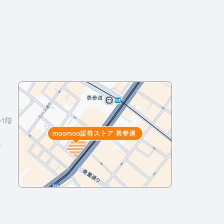
ル1階
～