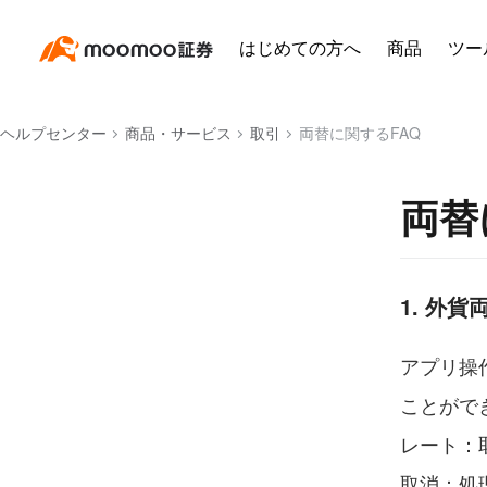
はじめての方へ
商品
ツー
ヘルプセンター
商品・サービス
取引
両替に関するFAQ
両替
1. 外
アプリ操
ことがで
レート：
取消：処