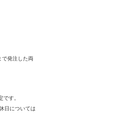
JSTまで発注した両
定です。
(休日については