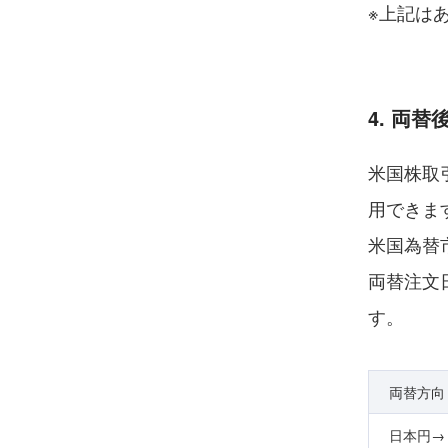
※上記は
4. 両
米国株取
用できま
米国為替
両替注文
す。
両替方向
日本円→