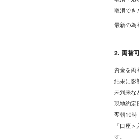
取消でき
最新の為
2. 両
資金を両
結果に影
未到来な
現地約定
翌朝10
「口座＞
す。