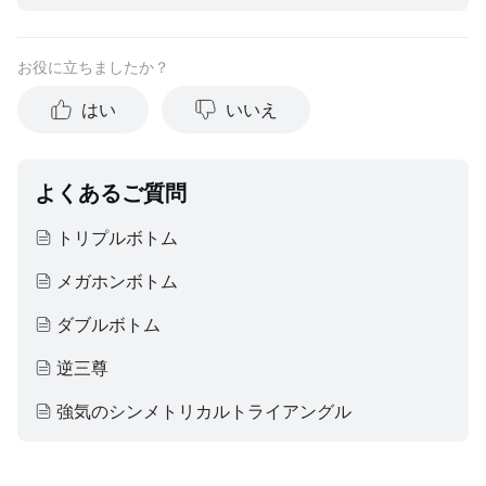
り、すべての投資家にとって適切であるとは限りません。ま
た、こちらの内容には何人の投資家の個人的な投資目的、経
済状況についての考慮は含まれておらず、個人への投資アド
お役に立ちましたか？
バイスではありません。投資家の皆様が投資判断を下される
際には、ご自身の状況に基づき、情報の適切性のご検討をお
はい
いいえ
願いいたします。過去の投資実績は、将来の成功を保証する
ものではありません。すべての投資は、リスクや元本割れの
可能性を免れることが出来ません。moomooは、上記内容の
真実性、完全性、正確性、いかなる特定の目的への適時性に
よくあるご質問
ついて、何の表明や保証もいたしません。
トリプルボトム
メガホンボトム
ダブルボトム
逆三尊
強気のシンメトリカルトライアングル