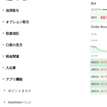
信用取引
オプション取引
投資信託
口座の見方
税金関連
入出庫
アプリ機能
ポイントタスク
moomooバッジ