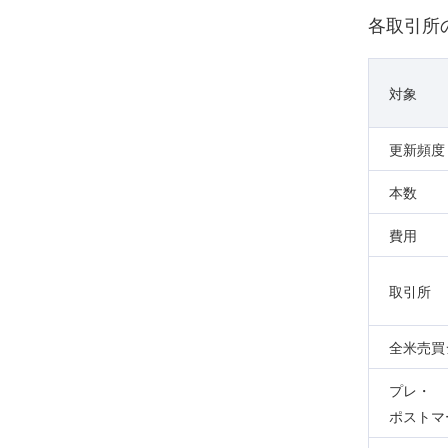
各取引所
対象
更新頻度
本数
費用
取引所
全米売買
プレ・
ポストマ