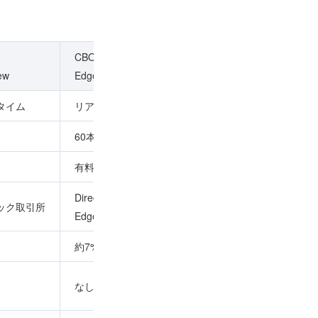
q
CBOE Direct
CBOE Bats
全米総合情報
ew
Edge
BZX
タイム
リアルタイム
リアルタイム
リアルタイム
60本
60本
1本
有料
有料
有料
Direct
ック取引所
Bats取引所
全米主要13取
Edge取引所
約7%
約5%
--
なし
なし
--