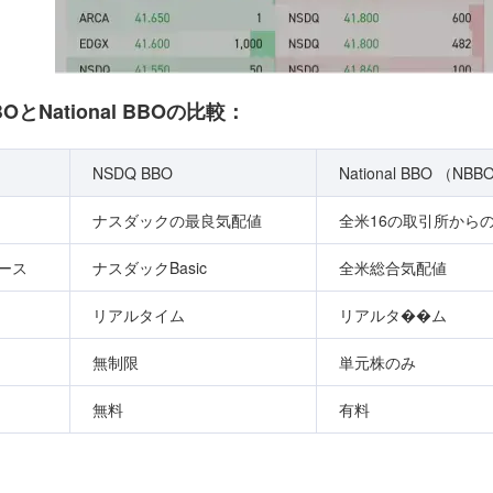
BOとNational BBOの比較：
NSDQ BBO
National BBO （NBB
ナスダックの最良気配値
全米16の取引所から
ース
ナスダックBasic
全米総合気配値
リアルタイム
リアルタ��ム
無制限
単元株のみ
無料
有料