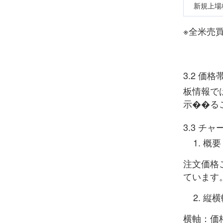
新規上場
※全米売
3.2 価
板情報で
示��る
3.3 チ
概要
注文価格
ています
縦横
横軸：価