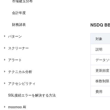
市場建玉分布
会計年度
NSDQ B
財務諸表
パターン
対象
スクリーナー
説明
データソ
アラート
更新頻度
テクニカル分析
株数制限
アクセシビリティ
費用
SSL接続エラーを解決する方法
moomoo AI