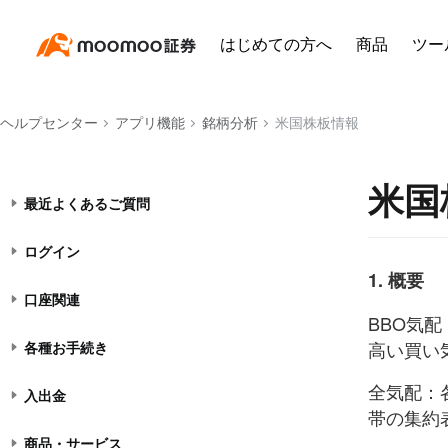
はじめての方へ
商品
ツー
ヘルプセンター
アプリ機能
銘柄分析
米国株板情報
米国
最近よくあるご質問
ログイン
1. 概要
口座関連
BBO気
高い買い
各種お手続き
全気配：
入出金
帯の集約
商品・サービス