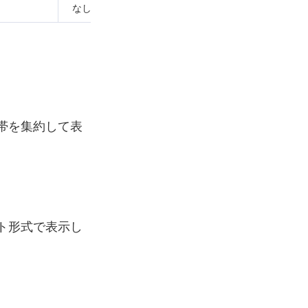
なし
なし
--
帯を集約して表
ト形式で表示し