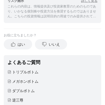
詳しく見る
リスク開示
これらの内容は、情報提供及び投資家教育のためのものであ
り、いかなる個別株や投資方法を推奨するものではありませ
ん。こちらの投資情報は説明目的の用途でのみ提供されてお
り、すべての投資家にとって適切であるとは限りません。ま
た、こちらの内容には何人の投資家の個人的な投資目的、経
済状況についての考慮は含まれておらず、個人への投資アド
お役に立ちましたか？
バイスではありません。投資家の皆様が投資判断を下される
際には、ご自身の状況に基づき、情報の適切性のご検討をお
はい
いいえ
願いいたします。過去の投資実績は、将来の成功を保証する
ものではありません。すべての投資は、リスクや元本割れの
可能性を免れることが出来ません。moomooは、上記内容の
真実性、完全性、正確性、いかなる特定の目的への適時性に
よくあるご質問
ついて、何の表明や保証もいたしません。
トリプルボトム
メガホンボトム
ダブルボトム
逆三尊