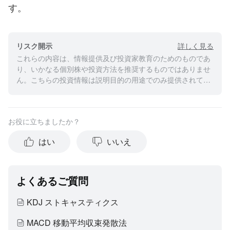
す。
詳しく見る
リスク開示
これらの内容は、情報提供及び投資家教育のためのものであ
り、いかなる個別株や投資方法を推奨するものではありませ
ん。こちらの投資情報は説明目的の用途でのみ提供されてお
り、すべての投資家にとって適切であるとは限りません。ま
た、こちらの内容には何人の投資家の個人的な投資目的、経
済状況についての考慮は含まれておらず、個人への投資アド
お役に立ちましたか？
バイスではありません。投資家の皆様が投資判断を下される
際には、ご自身の状況に基づき、情報の適切性のご検討をお
はい
いいえ
願いいたします。過去の投資実績は、将来の成功を保証する
ものではありません。すべての投資は、リスクや元本割れの
可能性を免れることが出来ません。moomooは、上記内容の
真実性、完全性、正確性、いかなる特定の目的への適時性に
よくあるご質問
ついて、何の表明や保証もいたしません。
KDJ ストキャスティクス
MACD 移動平均収束発散法