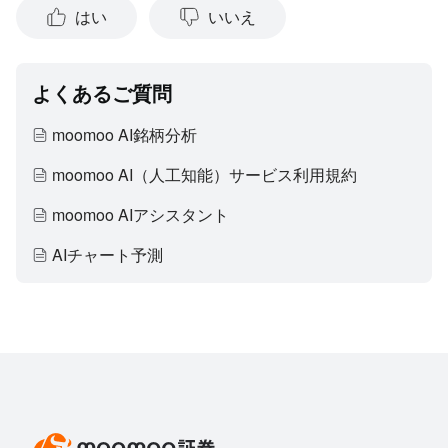
際には、ご自身の状況に基づき、情報の適切性のご検討をお
はい
いいえ
願いいたします。過去の投資実績は、将来の成功を保証する
ものではありません。すべての投資は、リスクや元本割れの
可能性を免れることが出来ません。moomooは、上記内容の
真実性、完全性、正確性、いかなる特定の目的への適時性に
よくあるご質問
ついて、何の表明や保証もいたしません。
moomoo AI銘柄分析
moomoo AI（人工知能）サービス利用規約
moomoo AIアシスタント
AIチャート予測