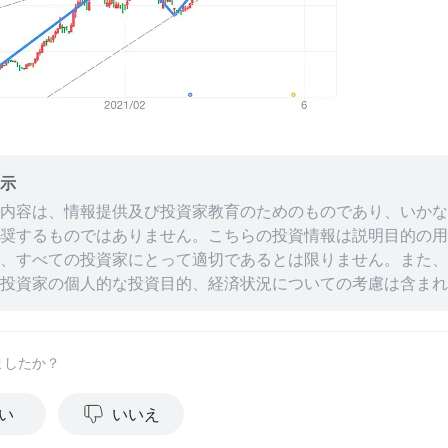
示
内容は、情報提供及び投資家教育のためのものであり、いかな
奨するものではありません。こちらの投資情報は説明目的の用
、すべての投資家にとって適切であるとは限りません。また、
投資家の個人的な投資目的、経済状況についての考慮は含まれ
アドバイスではありません。投資家の皆様が投資判断を下され
に基づき、情報の適切性のご検討をお願いいたします。過去の
を保証するものではありません。すべての投資は、リスクや元
ましたか？
ことが出来ません。moomooは、上記内容の真実性、完全性
目的への適時性について、何の表明や保証もいたしません。
い
いいえ