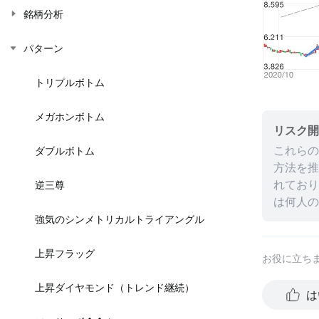
銘柄分析
パターン
トリプルボトム
メガホンボトム
リスク開
これらの
ダブルボトム
方法を推
れており
逆三尊
は何人の
への投資
強気のシンメトリカルトライアングル
身の状況
来の成功
上昇フラッグ
お役に立ち
を免れる
る特定の
上昇ダイヤモンド（トレンド継続）
は