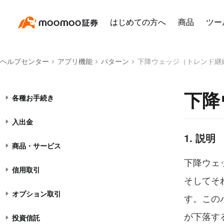
はじめての方へ
商品
ツー
最近よくあるご質問
ログイン
ヘルプセンター
アプリ機能
パターン
下降ウェッジ（トレンド継
口座関連
下降
各種お手続き
入出金
1. 説明
商品・サービス
下降ウェ
信用取引
そしてそ
オプション取引
す。この
が下落す
投資信託