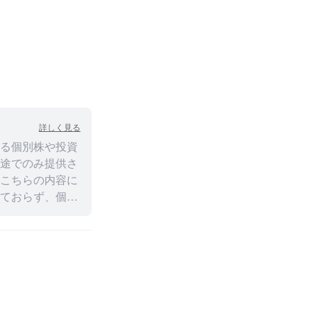
詳しく見る
る個別株や投資
途でのみ提供さ
こちらの内容に
ておらず、個人
る際には、ご自
投資実績は、将
本割れの可能性
、正確性、いかな