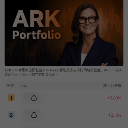
ARK ETF合集概念股包含ARK Invest管理的多支不同策略的基金，ARK Invest
是由Cathie Wood創立的投資公司。
序號
代碼
20日升跌幅
Sample Code
+5.60%
Sample Name
Sample Code
+2.15%
Sample Name