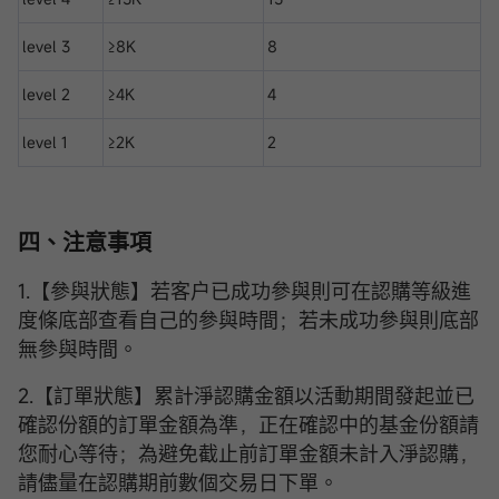
level 3
≥8K
8
level 2
≥4K
4
level 1
≥2K
2
四、注意事項
1.【參與狀態】若客户已成功參與則可在認購等級進
度條底部查看自己的參與時間；若未成功參與則底部
無參與時間。
2.【訂單狀態】累計淨認購金額以活動期間發起並已
確認份額的訂單金額為準，正在確認中的基金份額請
您耐心等待；為避免截止前訂單金額未計入淨認購，
請儘量在認購期前數個交易日下單。