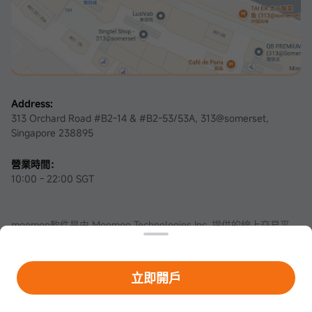
Address:
313 Orchard Road #B2-14 & #B2-53/53A, 313@somerset,
Singapore 238895
營業時間：
10:00 - 22:00 SGT
moomoo軟件是由 Moomoo Technologies Inc. 提供的線上交易平
台。在新加坡，moomoo軟件內的證券服務由資本市場服務牌照
（認證編號：
CMS101000
）和主要支付機構牌照（認證編號：
PS20200617
）持有者Moomoo Financial Singapore Pte. Ltd.提
供，具有豁免金融顧問資格，並由新加坡金融管理局(MAS)監管。