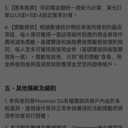
3.【匯率換算】淨認購金額統一按新元計算，美元訂
單以US$1=S$1.4固定匯率計算。
4.【獎勵發放】根據數據統計期結束後所達到的最高
等級，每人僅可獲得一張該等級所對應的現金券用作
費用減免獎勵。基礎賽道和進階賽道獎勵發放規則相
同，每人至多可獲得兩張現金券（基礎賽道與進階賽
道各一張）。獎勵發放後，可到“我的獎勵”查看，現
金券使用後將直接發放對應現金至您的證券帳戶。
五、其他條款及細則
1. 參與者同意Moomoo SG有權撤銷其帳戶內由於系
統漏洞、違規操作等非正常參與獲得的活動獎勵而毋
須參加者另行授權。
2. 本活動的數據及數據確認，以moomoo後台確認為