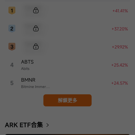
Sample Code
+41.41%
Sample Name
Sample Code
+37.20%
Sample Name
Sample Code
+29.92%
Sample Name
ABTS
4
+25.42%
Abits
BMNR
5
+24.57%
Bitmine Immersion Technologies
解鎖更多
ARK ETF合集