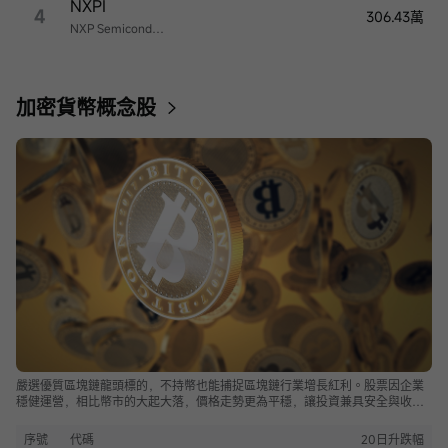
NXPI
4
306.43萬
NXP Semiconductors
加密貨幣概念股
嚴選優質區塊鏈龍頭標的，不持幣也能捕捉區塊鏈行業增長紅利。股票因企業
穩健運營，相比幣市的大起大落，價格走勢更為平穩，讓投資兼具安全與收
益。
序號
代碼
20日升跌幅