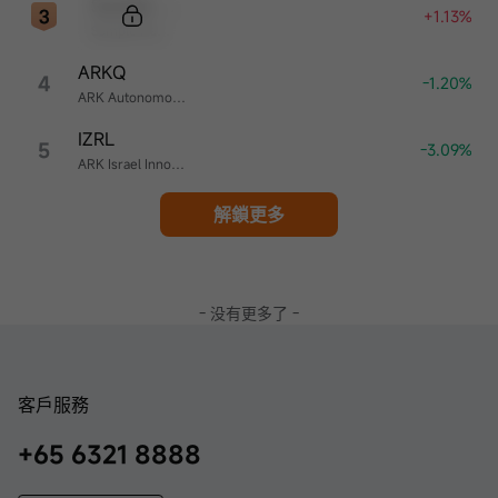
Sample Code
+1.13%
Sample Name
ARKQ
4
-1.20%
ARK Autonomous Technology & Robotics ETF
IZRL
5
-3.09%
ARK Israel Innovative Technology ETF
解鎖更多
- 没有更多了 -
客戶服務
+65 6321 8888