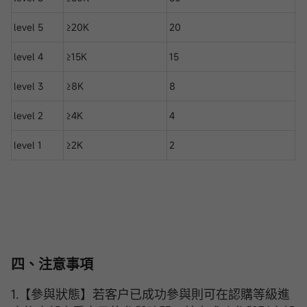
level 5
≥20K
20
level 4
≥15K
15
level 3
≥8K
8
level 2
≥4K
4
level 1
≥2K
2
四、注意事項
1.【參與狀態】若客户已成功參與則可在認購等級進