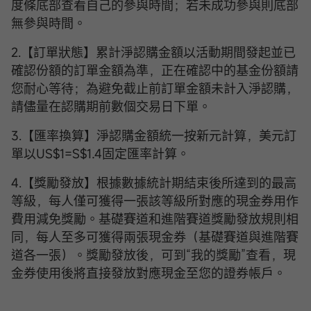
度條底部查看自己的參與時間；若未成功參與則底部
無參與時間。
2.【訂單狀態】累計淨認購金額以活動期間發起並已
確認份額的訂單金額為準，正在確認中的基金份額請
您耐心等待；為避免截止前訂單金額未計入淨認購，
請儘量在認購期前數個交易日下單。
3.【匯率換算】淨認購金額統一按新元計算，美元訂
單以US$1=S$1.4固定匯率計算。
4.【獎勵發放】根據數據統計期結束後所達到的最高
等級，每人僅可獲得一張該等級所對應的現金券用作
費用減免獎勵。基礎賽道和進階賽道獎勵發放規則相
同，每人至多可獲得兩張現金券（基礎賽道與進階賽
道各一張）。獎勵發放後，可到“我的獎勵”查看，現
金券使用後將直接發放對應現金至您的證券帳戶。