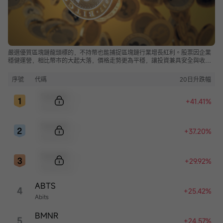
嚴選優質區塊鏈龍頭標的，不持幣也能捕捉區塊鏈行業增長紅利。股票因企業
穩健運營，相比幣市的大起大落，價格走勢更為平穩，讓投資兼具安全與收
益。
序號
代碼
20日升跌幅
Sample Code
+41.41%
Sample Name
Sample Code
+37.20%
Sample Name
Sample Code
+29.92%
Sample Name
ABTS
4
+25.42%
Abits
BMNR
5
+24.57%