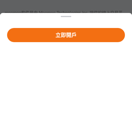
moomoo軟件是由 Moomoo Technologies Inc. 提供的線上交易平
台。在新加坡，moomoo軟件內的證券服務由資本市場服務牌照
（認證編號：
CMS101000
）和主要支付機構牌照（認證編號：
PS20200617
）持有者Moomoo Financial Singapore Pte. Ltd.提
供，具有豁免金融顧問資格，並由新加坡金融管理局(MAS)監管。
本網站不構成Moomoo Financial Singapore Pte. Ltd.向不符合法律
法規和相關要求允許的司法管轄區（例如中國或其他司法管轄區）
的投資者做出邀約或招攬。受當地條件限制的人士，請自行承擔訪
問本網站的風險，並且您有責任遵守當地法律。
任何引薦來本頁面的廣告內容，並未被新加坡金融管理局(MAS)審
核。
Copyright © 2026 Moomoo Financial Singapore Pte. Ltd. 版權所
公司地址：新加坡濱海灣金融中心二座#31-01 moomoo證
有
券（新加坡），郵編 018983
打開APP >