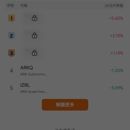
序號
代碼
20日升跌幅
Sample Code
+5.60%
Sample Name
Sample Code
+2.15%
Sample Name
Sample Code
+1.13%
Sample Name
ARKQ
4
-1.20%
ARK Autonomous Technology & Robotics ETF
IZRL
5
-3.09%
ARK Israel Innovative Technology ETF
解鎖更多