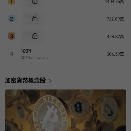
1404.75萬
Sample Name
Sample Code
722.89萬
Sample Name
Sample Code
424.87萬
Sample Name
NXPI
4
306.39萬
NXP Semiconductors
加密貨幣概念股