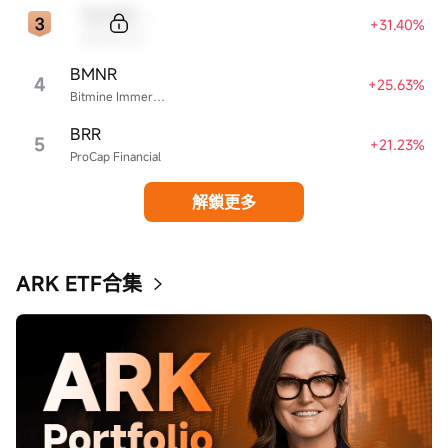
Sample Code
+31.40%
Sample Name
BMNR
4
+25.63%
Bitmine Immersion Technologies
BRR
5
+21.23%
ProCap Financial
解鎖更多
ARK ETF合集