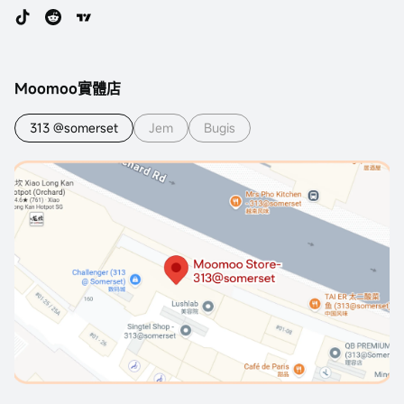
Moomoo實體店
313 @somerset
Jem
Bugis