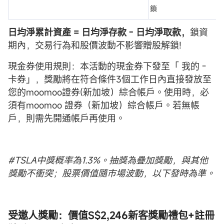
鎖
日均淨累計資產 = 日均淨存款 - 日均淨取款，
鎖資
期內，交易行為和股價波動不影響贈股解鎖!
現金券使用規則：本活動的現金券下發至「 我的 -
卡券」，獎勵將在符合條件3個工作日內直接發放至
您的moomoo證券(新加坡）綜合帳戶。使用時，必
須有moomoo 證券（新加坡）綜合帳戶。若無帳
戶，則需先開通帳戶再使用。
#TSLA中獎概率為1.3%。抽獎為疊加獎勵，與其他
獎勵不衝突；股票價值隨市場波動，以下發時為準。
受邀人獎勵：
價值S$2,246新客獎勵禮包+註冊