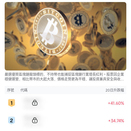
嚴選優質區塊鏈龍頭標的，不持幣也能捕捉區塊鏈行業增長紅利。股票因企業
穩健運營，相比幣市的大起大落，價格走勢更為平穩，讓投資兼具安全與收
益。
序號
代碼
20日升跌幅
Sample Code
+41.60%
Sample Name
Sample Code
+34.74%
Sample Name