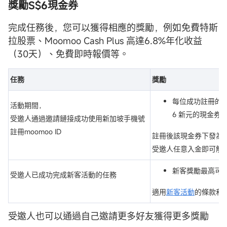
獎勵S$6現金券
完成任務後，您可以獲得相應的獎勵，例如免費特斯
拉股票、Moomoo Cash Plus 高達6.8%年化收益
（30天）、免費即時報價等。
任務
獎勵
每位成功註冊的
活動期間，
6 新元的現金券
受邀人通過邀請鏈接成功使用新加坡手機號
註冊moomoo ID
註冊後該現金券下發為
受邀人任意入金即可解
新客獎勵最高可達S
受邀人已成功完成新客活動的任務
適用
新客活動
的條款和
受邀人也可以通過自己邀請更多好友獲得更多獎勵