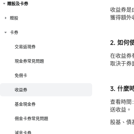
贈股及卡券
收益券是
獲得額外
贈股
卡券
2. 如
交易返現券
在收益券
現金券常見問題
取決于券
免佣卡
3. 什
收益券
查看時間
基金現金券
送收益。
佣金卡券常見問題
股基、債
減息卡券