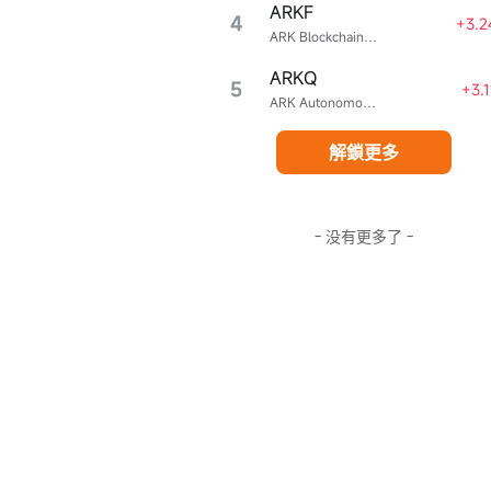
ARKF
4
+3.2
ARK Blockchain & Fintech Innovation ETF
ARKQ
5
+3.
ARK Autonomous Technology & Robotics ETF
立即開戶
解鎖更多
- 没有更多了 -