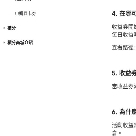
4. 在
申購費卡券
收益券開
積分
每日收益
積分商城介紹
查看路徑
5. 收
當收益券
6. 為
活動收益
倉。