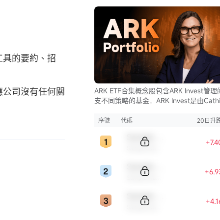
工具的要約、招
應公司沒有任何關
ARK ETF合集概念股包含ARK Invest管
支不同策略的基金，ARK Invest是由Cathi
Wood創立的投資公司。
序號
代碼
20日升
Sample Code
+7.
Sample Name
Sample Code
+6.
Sample Name
Sample Code
+4.
Sample Name