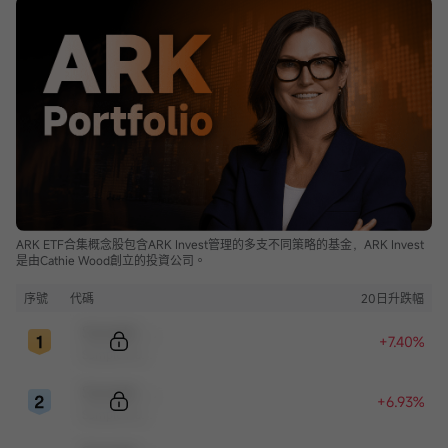
ARK ETF合集概念股包含ARK Invest管理的多支不同策略的基金，ARK Invest
是由Cathie Wood創立的投資公司。
序號
代碼
20日升跌幅
Sample Code
+7.40%
Sample Name
Sample Code
+6.93%
Sample Name