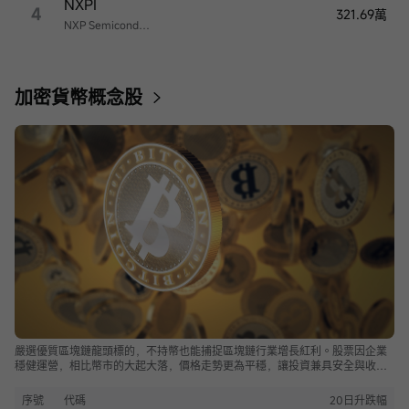
NXPI
4
321.69萬
NXP Semiconductors
加密貨幣概念股
嚴選優質區塊鏈龍頭標的，不持幣也能捕捉區塊鏈行業增長紅利。股票因企業
穩健運營，相比幣市的大起大落，價格走勢更為平穩，讓投資兼具安全與收
益。
序號
代碼
20日升跌幅