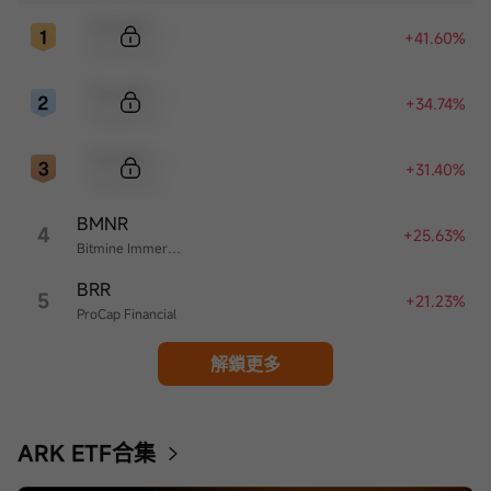
Sample Code
+41.60%
Sample Name
Sample Code
+34.74%
Sample Name
Sample Code
+31.40%
Sample Name
BMNR
4
+25.63%
Bitmine Immersion Technologies
BRR
5
+21.23%
ProCap Financial
解鎖更多
ARK ETF合集