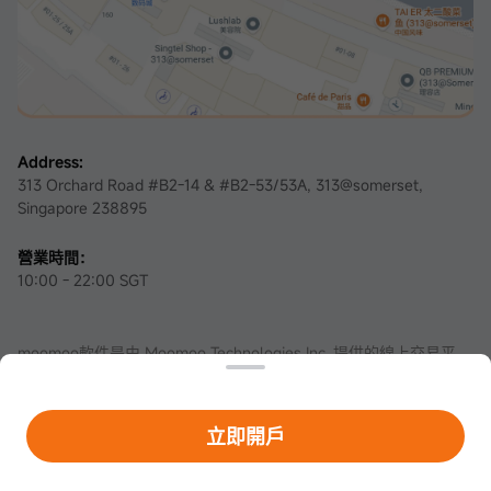
Address:
313 Orchard Road #B2-14 & #B2-53/53A, 313@somerset,
Singapore 238895
營業時間：
10:00 - 22:00 SGT
moomoo軟件是由 Moomoo Technologies Inc. 提供的線上交易平
台。在新加坡，moomoo軟件內的證券服務由資本市場服務牌照
（認證編號：
CMS101000
）和主要支付機構牌照（認證編號：
PS20200617
）持有者Moomoo Financial Singapore Pte. Ltd.提
供，具有豁免金融顧問資格，並由新加坡金融管理局(MAS)監管。