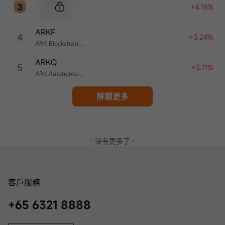
Sample Code
+4.16%
Sample Name
ARKF
4
+3.24%
ARK Blockchain & Fintech Innovation ETF
ARKQ
5
+3.11%
ARK Autonomous Technology & Robotics ETF
解鎖更多
- 没有更多了 -
客戶服務
+65 6321 8888