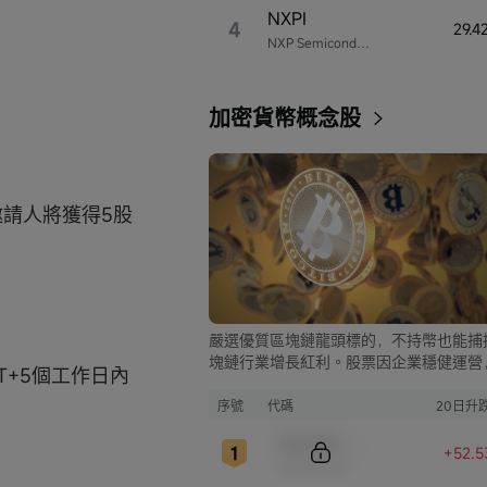
NXPI
4
29.
NXP Semiconductors
加密貨幣概念股
，邀請人將獲得5股
嚴選優質區塊鏈龍頭標的，不持幣也能捕
塊鏈行業增長紅利。股票因企業穩健運營
的T+5個工作日內
比幣市的大起大落，價格走勢更為平穩，
資兼具安全與收益。
序號
代碼
20日升
Sample Code
+52.5
Sample Name