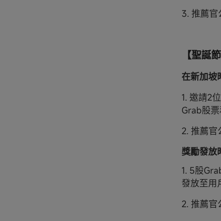
3. 推
【聖誕節
在新加坡時間
1. 邀請
Grab股
2. 推
獎勵發放
1. 5股
發放至用
2. 推