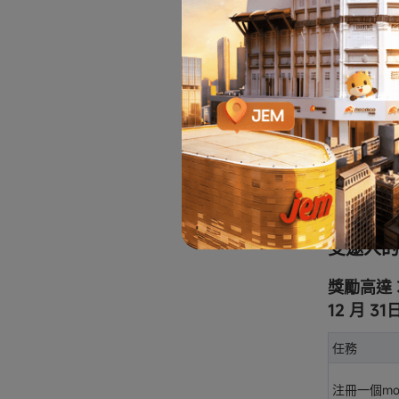
股票現金
易。請在
用。優惠
https://
股票現金
額為 5
適用于以本
受邀人的
獎勵高達 3
12 月 3
任務
注冊一個moo