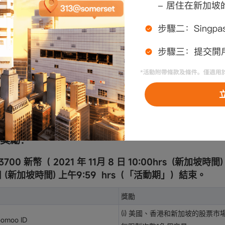
券將發送到您的「卡券中心」。它們可用于返現您在 moom
執行交易前使用您的優惠券。執行時可能會扣除原始交易
券金額將在 1-3 個交易日內退還到您的帳戶。查看更多：
www.moomoo.com/sg/support/topic5_256
券金額均為稅前金額，僅可用于買入交易。所有股票現金
0 新元或等值其他貨幣。根據相關法律法規的要求，可能需
人的名義擁有有效moomoo SG證券賬戶的用戶。
獎勵：
700 新幣（ 2021 年 11月 8 日 10:00hrs (新加坡時間
1日 (新加坡時間) 上午9:59 hrs（「活動期」）結束。
獎勵
(i) 美國、香港和新加坡的股票市場
moo ID