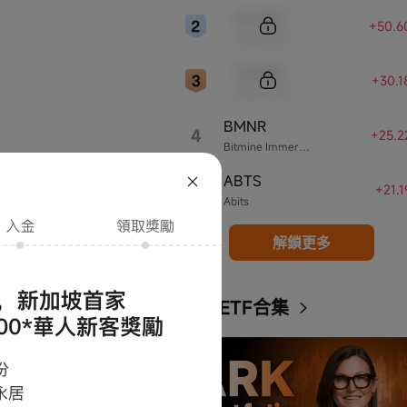
Sample Code
+50.6
Sample Name
Sample Code
+30.
Sample Name
BMNR
4
+25.2
Bitmine Immersion Technologies
金滿2700SGD
ABTS
友獲得2000新
5
+21.
Abits
解鎖更多
ARK ETF合集