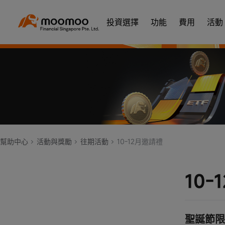
投資選擇
功能
費用
活動
幫助中心
活動與獎勵
往期活動
10-12月邀請禮
10
聖誕節限