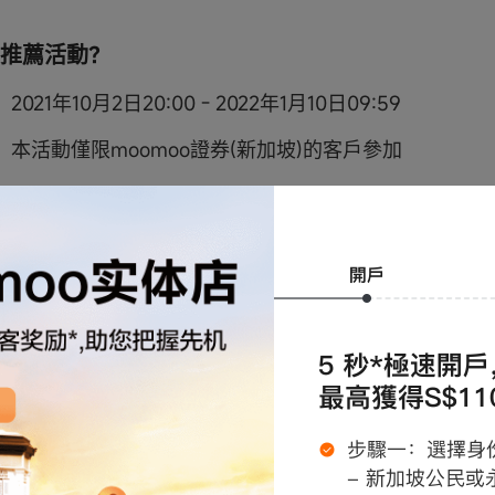
推薦活動？
021年10月2日20:00 - 2022年1月10日09:59
本活動僅限moomoo證券(新加坡)的客戶參加
動鏈接，邀請1位好友【完成moomoo SG證券賬戶首次入
可獲得100新幣的股票現金券禮包。最多可成功邀請20位好
現金券。
券包將分配到您的賬戶中，並將在以下時間範圍內激活
包
生效期*
立即生效
發放 30 天後
現金券都會在生效日起計算，180天後失效。