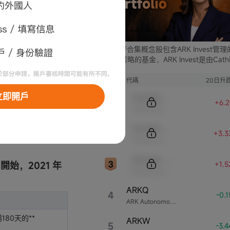
oo 中的買入交
金額和附帶費
ARK ETF合集概念股包含ARK Invest管
支不同策略的基金，ARK Invest是由Cathi
Wood創立的投資公司。
券的最低使用金
序號
代碼
20日升
要繳納稅費。僅
立即開戶
Sample Code
+6.
Sample Name
Sample Code
+3.3
Sample Name
Sample Code
) 開始，
2021 年
+1.
Sample Name
ARKQ
4
-0.
ARK Autonomous Technology & Robotics ETF
180天的**
ARKW
5
-3.