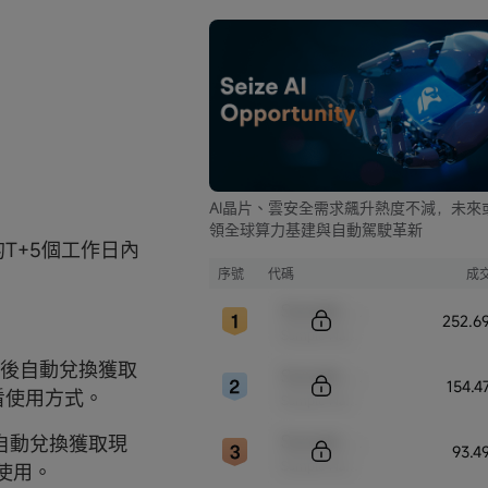
AI晶片、雲安全需求飆升熱度不減，未來
領全球算力基建與自動駕駛革新
的T+5個工作日內
序號
代碼
成
Sample Code
252.6
Sample Name
獎後自動兌換獲取
Sample Code
154.
看使用方式。
Sample Name
Sample Code
自動兌換獲取現
93.4
Sample Name
使用。