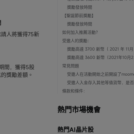
獎勵發放時間
【聖誕節前獎勵】
間
獎勵發放時間
如何加入推薦活動？
，邀請人將獲得75新
受邀人的獎勵：
獎勵高達 3600 新幣
常見問題
9活動期間，獲得5股
充的獎勵差額。
條款和條件：
熱門市場機會
熱門AI晶片股