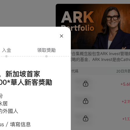
閱有關條款及細
ARK ETF合集概念股包含ARK Invest管
支不同策略的基金，ARK Invest是由Cathi
Wood創立的投資公司。
攬買入任何證券、
序號
代碼
20日升
Sample Code
+5.6
Sample Name
Sample Code
+2.
Sample Name
Sample Code
+1.
Sample Name