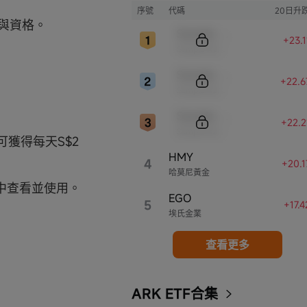
序號
代碼
20日升
與資格。
Sample Code
+23.
Sample Name
Sample Code
+22.
Sample Name
Sample Code
+22.
Sample Name
獲得每天S$2
HMY
4
+20.
哈莫尼黃金
中查看並使用。
EGO
5
+17.
埃氏金業
查看更多
ARK ETF合集