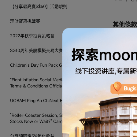
【分享最高贏S$60】活動規則
理財寶箱挑戰賽
其他條款
2022年秋季投資策略會
1. 客
則或向客
SG10周年美股模擬交易大賽
2. 如有
Children's Day Fun Pack Giveaway
3. 本
基金或其
“Fight Inflation Social Media Giveaway”
Terms & Conditions Official
是否有幫助
UOBAM Ping An ChiNext ETF 活動
"Roller-Coaster Session, Should I Buy US
Stocks Now or Wait?" Campaign T&Cs
分享領固定5%年化收益