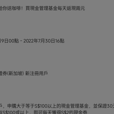
oo給你送咖啡！買現金管理基金每天返現兩元
月9日00點 - 2022年7月30日16點
o證券(新加坡) 新注冊用戶
戶，申購大于等于S$100以上的現金管理基金，並保證3
S$100或以上，即可每天獲得S$2的現金券