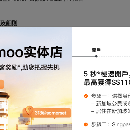
及細則
戶必須在活動期內達到上述條件才可獲得以上獎勵，詳情請參
服查詢
任何爭議，主辦方moomoo保留最終決定權。
次活動不構成任何投資建議、廣告或分銷、銷售要約，或招
他投資。
？
是
否