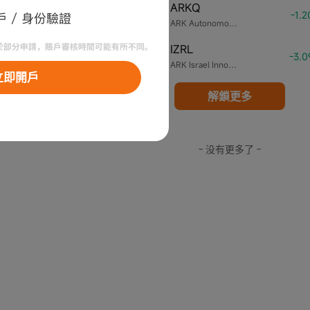
ARKQ
4
-1.
ARK Autonomous Technology & Robotics ETF
IZRL
5
-3.
ARK Israel Innovative Technology ETF
立即開戶
解鎖更多
- 没有更多了 -