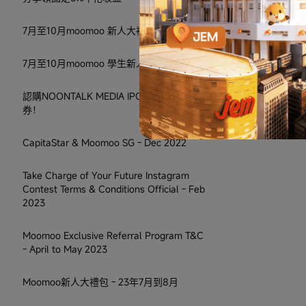
7月至10月moomoo 新人大禮包
7月至10月moomoo 學生新人大禮包
認購NOONTALK MEDIA IPO，必得現金
券！
CapitaStar & Moomoo SG - Dec 2022
Take Charge of Your Future Instagram
Contest Terms & Conditions Official - Feb
2023
Moomoo Exclusive Referral Program T&C
- April to May 2023
Moomoo新人大禮包 - 23年7月到8月