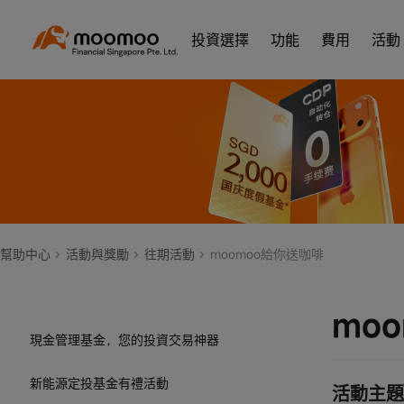
2022年7月16日線下講座優惠
投資選擇
功能
費用
活動
“moomoo Cushion Giveaway” Terms and
Conditions Official Contest Rules
【新加坡】6月邀請挑戰賽
moomoo 0費率買基金 限時買S$500返
S$100
CapitaStar & moomoo – July - September
2022
幫助中心
活動與獎勵
往期活動
moomoo給你送咖啡
GrabRewards & moomoo – April 2022
mo
現金管理基金，您的投資交易神器
新能源定投基金有禮活動
活動主題