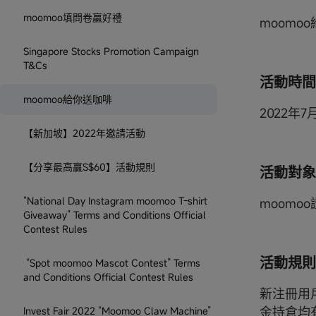
moomoo填問卷贏好禮
moom
Singapore Stocks Promotion Campaign
T&Cs
活動時間
moomoo給你送咖啡
2022年7
【新加坡】2022年邀請活動
【分享最高贏S$60】活動規則
活動對象
“National Day Instagram moomoo T-shirt
moomo
Giveaway” Terms and Conditions Official
Contest Rules
活動規則
“Spot moomoo Mascot Contest” Terms
and Conditions Official Contest Rules
新注冊用
金持倉均有
Invest Fair 2022 “Moomoo Claw Machine”