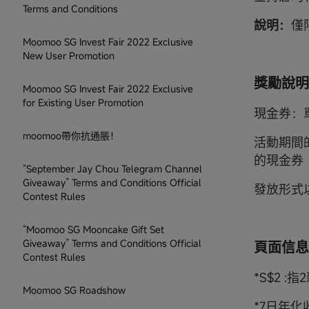
Terms and Conditions
說明：
僅
Moomoo SG Invest Fair 2022 Exclusive
New User Promotion
獎勵說明
Moomoo SG Invest Fair 2022 Exclusive
for Existing User Promotion
現金券：
moomoo帶你抗通脹！
活動期間
的現金券
“September Jay Chou Telegram Channel
Giveaway” Terms and Conditions Official
發放形式
Contest Rules
“Moomoo SG Mooncake Gift Set
Giveaway” Terms and Conditions Official
頁面信息
Contest Rules
*S$2 :
Moomoo SG Roadshow
*7日年化