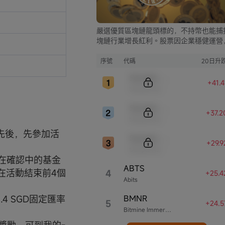
嚴選優質區塊鏈龍頭標的，不持幣也能捕
塊鏈行業增長紅利。股票因企業穩健運營
比幣市的大起大落，價格走勢更為平穩，
資兼具安全與收益。
序號
代碼
20日升
Sample Code
+41.
Sample Name
Sample Code
+37.
Sample Name
先後，先參加活
Sample Code
+29.
Sample Name
正在確認中的基金
ABTS
在活動結束前4個
4
+25.
Abits
BMNR
.4 SGD固定匯率
5
+24.
Bitmine Immersion Technologies