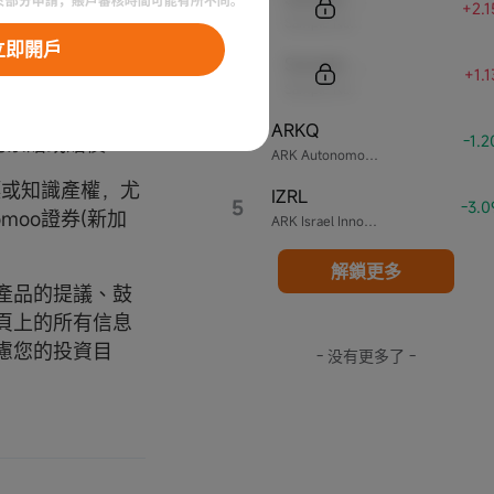
統或設備的任何故
+2.
Sample Name
或間接、偶然、後
立即開戶
論是因合同、侵
Sample Code
+1.
) 取消、終止或
Sample Name
為而直接或間接遭
ARKQ
4
何索賠或賠償。
-1.
ARK Autonomous Technology & Robotics ETF
標或知識產權，尤
IZRL
5
-3.
oo證券(新加
ARK Israel Innovative Technology ETF
解鎖更多
產品的提議、鼓
頁上的所有信息
慮您的投資目
- 没有更多了 -