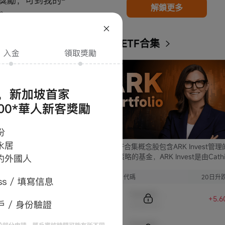
獎勵，可到我的-
解鎖更多
。
ARK ETF合集
 moomoo證券
仔細閱讀並承諾已
資格具有最終決定
時修改，增加或刪除
ARK ETF合集概念股包含ARK Invest管
條款和條件），
支不同策略的基金，ARK Invest是由Cathi
報酬的情況下改
Wood創立的投資公司。
此項優惠的所有細
序號
代碼
20日升
Sample Code
+5.6
Sample Name
受的任何傷害、損
Sample Code