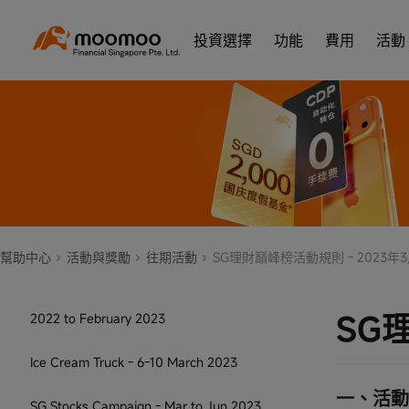
送福利，把握潛在投資機遇 - 23年6月
投資選擇
功能
費用
活動
邀請老友，S$70現金券無限送（2022年12
月到2023年2月）
新人大禮包（2022年11月到2023年2月）
US Stocks Campaign - Mar to Dec 2023
Moomoo SG Mall Event Instagram
Contest Terms & Conditions Official -
Mar to Apr 2023
幫助中心
活動與獎勵
往期活動
SG理財巔峰榜活動規則 - 2023年
[Singapore] Ryde Rewards - December
SG
2022 to February 2023
​Ice Cream Truck - 6-10 March 2023
一、活動
SG Stocks Campaign - Mar to Jun 2023