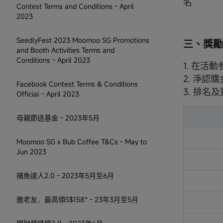
名
Contest Terms and Conditions - April
2023
SeedlyFest 2023 Moomoo SG Promotions
三、獎勵
and Booth Activities Terms and
Conditions - April 2023
1. 在
2. 淨認
Facebook Contest Terms & Conditions
3. 排名
Official - April 2023
母親節送基金 - 2023年5月
Moomoo SG x Bub Coffee T&Cs - May to
Jun 2023
捕魚達人2.0 - 2023年5月至6月
邀老友，最高領S$158* - 23年3月至5月