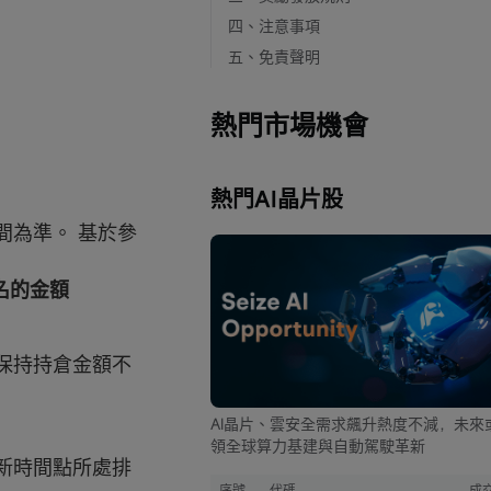
四、注意事項
五、免責聲明
熱門市場機會
熱門AI晶片股
間為準。 基於參
名的金額
保持持倉金額不
AI晶片、雲安全需求飆升熱度不減，未來
領全球算力基建與自動駕駛革新
新時間點所處排
序號
代碼
成