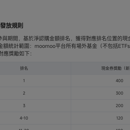
發放規則
活動參與期間，基於淨認購金額排名，獲得對應排名位置的現
購金額統計範圍：moomoo平台所有場外基金（不包括ETFs和
及對應獎勵如下：
排名
現金券獎勵（新
1
400
2
300
3
200
4-10
120