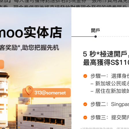
獎勵發放】每人僅可獲得對應排名的現金券一張用作費用減免
查看，現金券使用後將直接發放對應現金至您的證券賬戶
聲明
條件&條款、獎勵和優惠均由moomoo證券(新加坡)提供。
)是富途控股的全資子公司。參與本次優惠活動，投資者需
上條款及條件。moomoo證券(新加坡)對本次促銷參與者
o證券(新加坡)有權： (i) 在不提前告知客戶的情況下隨
與條款的最終決定權（包括合格的篩選標準及符合條件的
，所有參與者須遵從。(ii) 在不披露原因，不作出賠償或
或刪除任何優惠條款的權利。moomoo證券(新加坡)決定
所有參與者都有約束力。
o證券(新加坡) 對因活動/促銷和/或兌換或使用獎品而遭