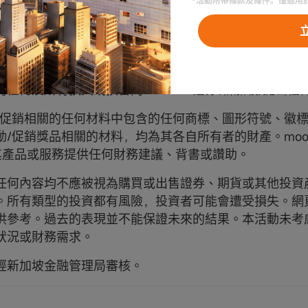
不承擔任何責任，包括但不限於兌現獎品（ s)、任何系
被誤導和/或郵寄丟失的通知、收入、利潤或商譽的直接
戒性、懲罰性或特殊損害包括第三方在內的任何一方，無
或其他原因而產生的。為免生疑問，moomoo證券(新加坡
比賽，任何一方均無權就moomoo證券(新加坡)因以下行
的任何及所有損失或損害向moomoo證券(新加坡)提出任
/促銷相關的任何材料中包含的任何商標、圖形符號、徽
動/促銷獎品相關的材料，均為其各自所有者的財產。moom
為其產品或服務提供任何財務建議、背書或讚助。
任何內容均不應被視為購買或出售證券、期貨或其他投資
。所有類型的投資都有風險，投資者可能會遭受損失。網
供參考。過去的表現並不能保證未來的結果。本活動未考
狀況或財務需求。
經新加坡金融管理局審核。
？