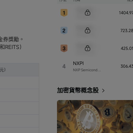
Sample Code
1404.
Sample Name
Sample Code
723.2
Sample Name
金券獎勵。
Sample Code
REITS）
425.0
Sample Name
NXPI
4
306.4
元）
NXP Semiconductors
加密貨幣概念股