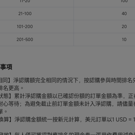
11-20
100
21-100
40
101-200
20
201-500
10
事項
金額相同】淨認購額完全相同的情況下，按認購參與時間排名
排名更高。
訂單狀態】累計淨認購金額以已確認份額的訂單金額為準，
耐心等待；為避免截止前訂單金額未計入淨認購，請儘量
單。
率換算】淨認購金額統一按新元計算，美元訂單以1 USD = 1