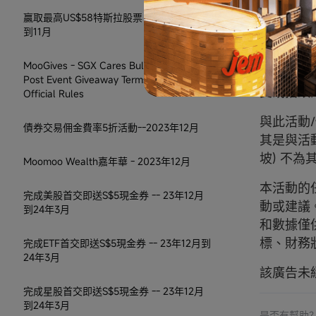
失或損害
障、任何
贏取最高US$58特斯拉股票 -- 2023年10月
到11月
果性、懲
權、疏忽
MooGives - SGX Cares Bull Charge 2023
暫停本次
Post Event Giveaway Terms & Conditions
受或招致
Official Rules
與此活動
債券交易佣金費率5折活動--2023年12月
其是與活
坡) 不
Moomoo Wealth嘉年華 - 2023年12月
本活動的
完成美股首交即送S$5現金券 -- 23年12月
動或建議
到24年3月
和數據僅
標、財務
完成ETF首交即送S$5現金券 -- 23年12月到
24年3月
該廣告未
完成星股首交即送S$5現金券 -- 23年12月
到24年3月
是否有幫助