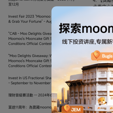
4. 【
至12月
卡券中心
Invest Fair 2023 “Moomoo Claw Machine
& Grab Your Fortune” - August
五、免責
"CAB - Moo Delights Giveaway: Win a
Moomoo's Mooncake Gift Set" Terms and
該活動中的
Conditions Official Contest Rules
(新加坡
經同意以
"Moo Delights Giveaway: Win a
權。
Moomoo's Mooncake Gift Set" Terms and
Conditions Official Contest Rules
moomo
這些條件
Invest In US Fractional Shares From US$5
一旦生效
- September to November 2023
變，撤回
理財晉級賽活動 -- 2024年6月
節並且對
moomo
富途11周年：為寶藏moomoo功能打call！