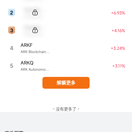
Sample Code
+6.93%
Sample Name
Sample Code
+4.16%
Sample Name
ARKF
4
+3.24%
ARK Blockchain & Fintech Innovation ETF
ARKQ
5
+3.11%
ARK Autonomous Technology & Robotics ETF
解鎖更多
- 没有更多了 -