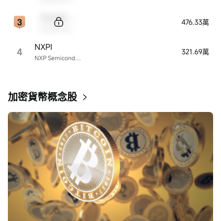
Sample Code
476.33萬
Sample Name
NXPI
4
321.69萬
NXP Semiconductors
加密貨幣概念股