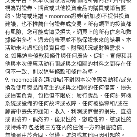
視為對證券、期貨或其他投資產品的購買或銷售要
約、邀請或建議。moomoo證券(新加坡)不提供投資
建議，也不推薦任何證券或交易。所有類型的投資都
有風險，您可能會遭受損失。網頁上的所有信息和數
據僅供參考。過去的表現並不能保證未來的結果。本
活動未考慮您的投資目標、財務狀況或財務需求。
8. 如果這些條款和條件與任何廣告、促銷、宣傳和其
他與本次優惠活動有關或與之相關的材料之間存在任
何不一致，則以這些條款和條件為準。
9. moomoo證券(新加坡)不對因本次優惠活動和/或兑
換及使用獎品而產生的或與之相關的任何傷害、損失
或損害負責，包括但不限於：履行獎品、任何計算機
系統或設備的任何故障或故障、任何被誤導和/或在
郵寄中丟失的通知、收入、利潤或商譽的損失，直接
或間接的、偶然的、後果性的、懲戒性的、懲罰性的
或特殊的 包括第三方在內的任何一方的損害賠償，
無論是由於合同、侵權、疏忽或其他原因引起的。