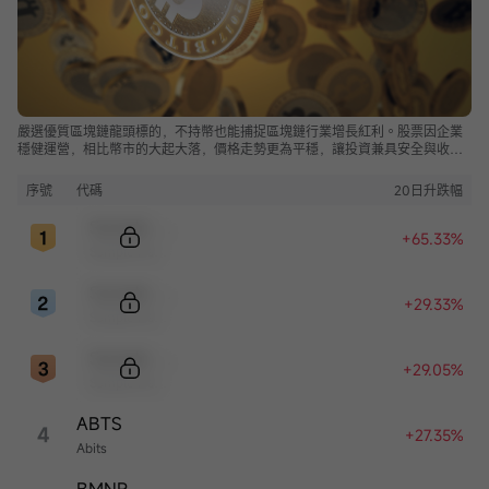
嚴選優質區塊鏈龍頭標的，不持幣也能捕捉區塊鏈行業增長紅利。股票因企業
穩健運營，相比幣市的大起大落，價格走勢更為平穩，讓投資兼具安全與收
益。
序號
代碼
20日升跌幅
Sample Code
+65.33%
Sample Name
Sample Code
+29.33%
Sample Name
Sample Code
+29.05%
Sample Name
ABTS
4
+27.35%
Abits