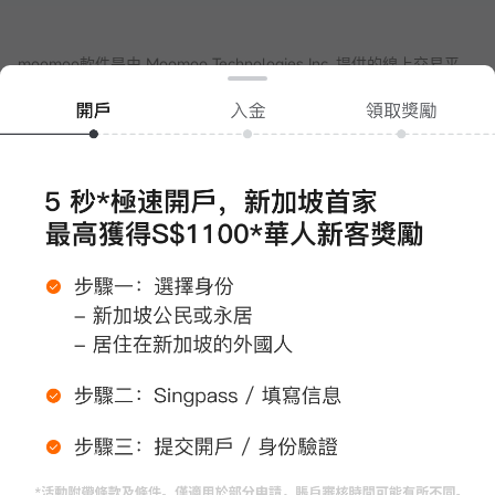
moomoo軟件是由 Moomoo Technologies Inc. 提供的線上交易平
台。在新加坡，moomoo軟件內的證券服務由資本市場服務牌照
（認證編號：
CMS101000
）和主要支付機構牌照（認證編號：
PS20200617
）持有者Moomoo Financial Singapore Pte. Ltd.提
供，具有豁免金融顧問資格，並由新加坡金融管理局(MAS)監管。
本網站不構成Moomoo Financial Singapore Pte. Ltd.向不符合法律
法規和相關要求允許的司法管轄區（例如中國或其他司法管轄區）
的投資者做出邀約或招攬。受當地條件限制的人士，請自行承擔訪
問本網站的風險，並且您有責任遵守當地法律。
任何引薦來本頁面的廣告內容，並未被新加坡金融管理局(MAS)審
核。
Copyright © 2026 Moomoo Financial Singapore Pte. Ltd. 版權所
公司地址：新加坡濱海灣金融中心二座#31-01 moomoo證
有
券（新加坡），郵編 018983
打開APP >