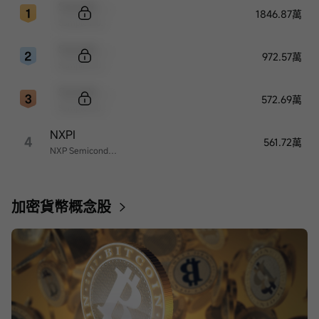
Sample Code
1846.87萬
Sample Name
Sample Code
972.57萬
Sample Name
Sample Code
572.69萬
Sample Name
NXPI
4
561.72萬
NXP Semiconductors
加密貨幣概念股