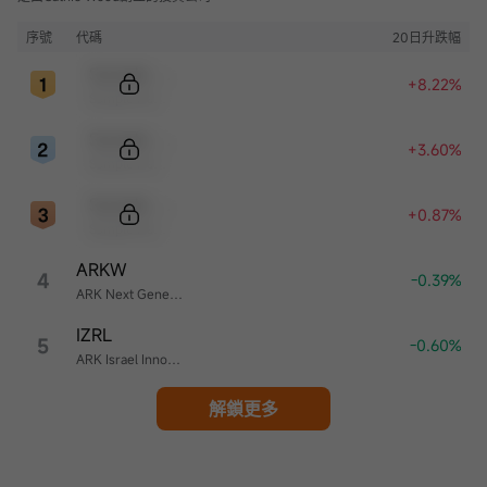
序號
代碼
20日升跌幅
Sample Code
+8.22%
Sample Name
Sample Code
+3.60%
Sample Name
Sample Code
+0.87%
Sample Name
ARKW
4
-0.39%
ARK Next Generation Internet ETF
IZRL
5
-0.60%
ARK Israel Innovative Technology ETF
解鎖更多