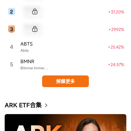
Sample Code
+37.20%
Sample Name
Sample Code
+29.92%
Sample Name
ABTS
4
+25.42%
Abits
BMNR
5
+24.57%
Bitmine Immersion Technologies
解鎖更多
ARK ETF合集