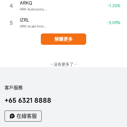
ARKQ
4
-1.20%
ARK Autonomous Technology & Robotics ETF
IZRL
5
-3.09%
ARK Israel Innovative Technology ETF
解鎖更多
- 没有更多了 -
客戶服務
+65 6321 8888
在線客服