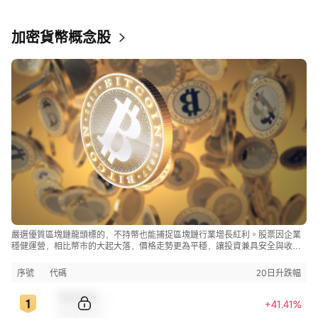
加密貨幣概念股
嚴選優質區塊鏈龍頭標的，不持幣也能捕捉區塊鏈行業增長紅利。股票因企業
穩健運營，相比幣市的大起大落，價格走勢更為平穩，讓投資兼具安全與收
益。
序號
代碼
20日升跌幅
Sample Code
+41.41%
Sample Name