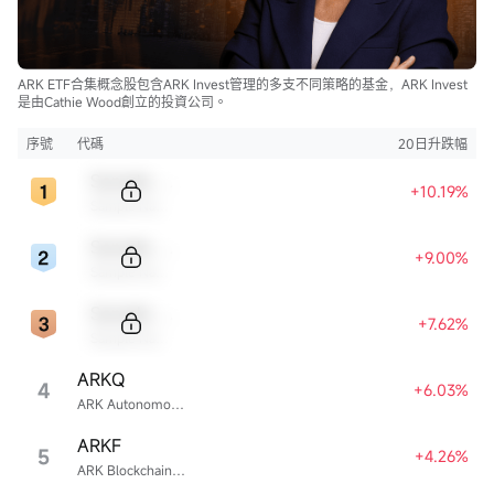
ARK ETF合集概念股包含ARK Invest管理的多支不同策略的基金，ARK Invest
是由Cathie Wood創立的投資公司。
序號
代碼
20日升跌幅
Sample Code
+10.19%
Sample Name
Sample Code
+9.00%
Sample Name
Sample Code
+7.62%
Sample Name
ARKQ
4
+6.03%
ARK Autonomous Technology & Robotics ETF
ARKF
5
+4.26%
ARK Blockchain & Fintech Innovation ETF