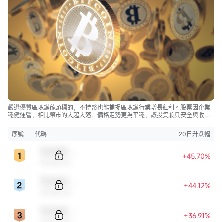
嚴選優質區塊鏈龍頭標的，不持幣也能捕捉區塊鏈行業增長紅利。股票因企業
穩健運營，相比幣市的大起大落，價格走勢更為平穩，讓投資兼具安全與收
益。
序號
代碼
20日升跌幅
Sample Code
+45.70%
Sample Name
Sample Code
+44.12%
Sample Name
Sample Code
+36.91%
Sample Name