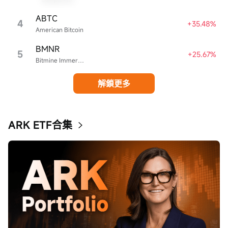
ABTC
4
+35.48%
American Bitcoin
BMNR
5
+25.67%
Bitmine Immersion Technologies
解鎖更多
ARK ETF合集