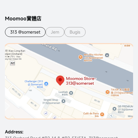
Moomoo實體店
313 @somerset
Jem
Bugis
Address: