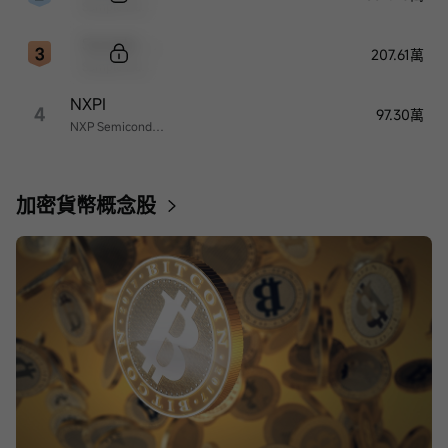
Sample Name
Sample Code
207.61萬
Sample Name
NXPI
4
97.30萬
NXP Semiconductors
加密貨幣概念股