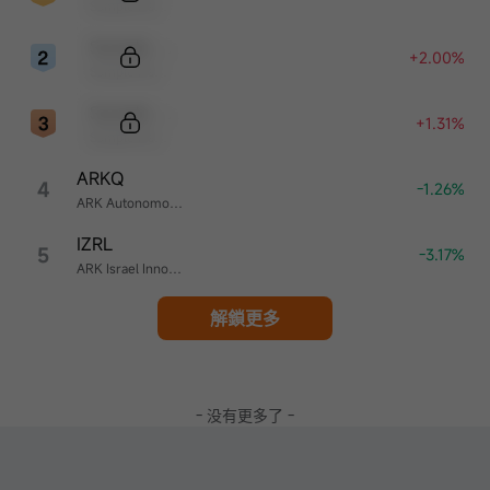
Sample Name
Sample Code
+2.00%
Sample Name
Sample Code
+1.31%
Sample Name
ARKQ
4
-1.26%
ARK Autonomous Technology & Robotics ETF
IZRL
5
-3.17%
ARK Israel Innovative Technology ETF
解鎖更多
- 没有更多了 -