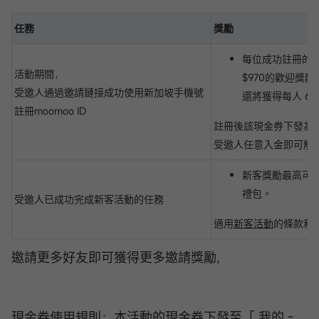
任務
獎勵
每位成功註冊的
活動期間，
$970的歡迎獎勵
受邀人通過邀請鏈接成功使用新加坡手機號
還將獲得每人 6
註冊moomoo ID
註冊後該現金券下發為
受邀人任意入金即可解
新客獎勵最高可達
禮包。
受邀人已成功完成新客活動的任務
適用
新客活動
的條款和
邀請更多好友即可獲得更多邀請獎勵,
現金券使用規則：本活動的現金券下發至「 我的 -