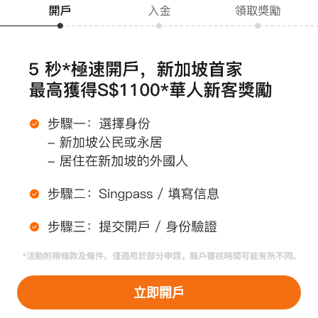
（認證編號：
CMS101000
）和主要支付機構牌照（認證編號：
PS20200617
）持有者Moomoo Financial Singapore Pte. Ltd.提
供，具有豁免金融顧問資格，並由新加坡金融管理局(MAS)監管。
本網站不構成Moomoo Financial Singapore Pte. Ltd.向不符合法律
法規和相關要求允許的司法管轄區（例如中國或其他司法管轄區）
的投資者做出邀約或招攬。受當地條件限制的人士，請自行承擔訪
問本網站的風險，並且您有責任遵守當地法律。
任何引薦來本頁面的廣告內容，並未被新加坡金融管理局(MAS)審
核。
Copyright © 2026 Moomoo Financial Singapore Pte. Ltd. 版權所
公司地址：新加坡濱海灣金融中心二座#31-01 moomoo證
有
券（新加坡），郵編 018983
打開APP >
立即開戶