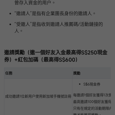
曾存入資金的用户。
“邀請人”是指有企業團長身份的邀請人。
“受邀人”是指收到邀請人推薦碼/活動鏈接的
人。
邀請獎勵（邀一個好友入金最高得
S$250現金
券
）+紅包加碼（最高得S$600）
任務
獎勵
S$6現金券
每邀請1個好友獲得1次獎
成功邀請1位新用户使用新加坡手機號註冊
最高邀請100個好友獲得S$
只有在規定的活動期限內
務才能獲得獎勵。