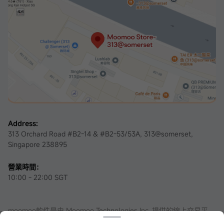
Address:
313 Orchard Road #B2-14 & #B2-53/53A, 313@somerset,
Singapore 238895
營業時間：
10:00 - 22:00 SGT
moomoo軟件是由 Moomoo Technologies Inc. 提供的線上交易平
台。在新加坡，moomoo軟件內的證券服務由資本市場服務牌照