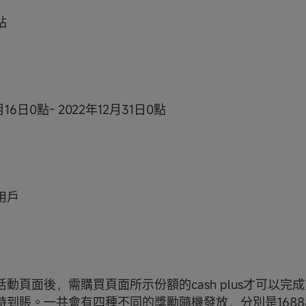
站
月16日0點- 2022年12月31日0點
o用戶
動頁面後，需購買頁面所示份額的cash plus才可以完
到賬。一共會有四種不同的獎勵隨機發放，分別是16888、