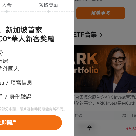
解鎖更多
ARK ETF合集
ARK ETF合集概念股包含ARK Invest管
支不同策略的基金，ARK Invest是由Cathi
Wood創立的投資公司。
序號
代碼
20日升
立即開戶
Sample Code
+5.6
Sample Name