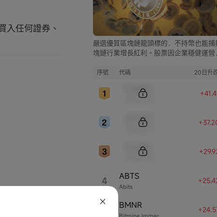
攬買入任何證券、
嚴選優質區塊鏈龍頭標的，不持幣也能捕
塊鏈行業增長紅利。股票因企業穩健運營
比幣市的大起大落，價格走勢更為平穩，
資兼具安全與收益。
序號
代碼
20日升
Sample Code
+41.
Sample Name
Sample Code
+37.
Sample Name
Sample Code
+29.
Sample Name
ABTS
4
+25.
Abits
BMNR
5
+24.
Bitmine Immersion Technologies