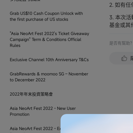
2. 如有
Grab US$10 Cash Coupon Unlock with
3. 本
the first purchase of US stocks
基金或其
"Asia NeoArt Fest 2022's Ticket Giveaway
Campaign" Term & Conditions Official
是否有幫助
Rules
Exclusive Channel 10th Anniversary T&Cs
GrabRewards & moomoo SG – November
to December 2022
2022年年末投資策略會
Asia NeoArt Fest 2022 - New User
Promotion
Asia NeoArt Fest 2022 - Existing User