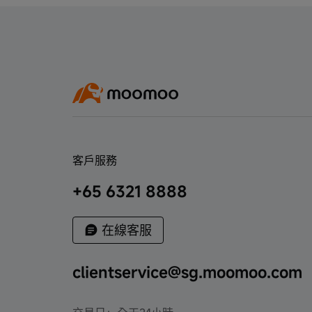
GrabRewards & moomoo SG – July to
October 2022
Cash Plus限時買S$100返S$50 - 2023年3
月至4月
限時買S$100Cash Plus返S$30 - 2023年4
月至6月
客戶服務
Facebook Contest Terms & Conditions
Official - May 2023
+65 6321 8888
送福利，把握潛在投資機遇 - 23年2月至5
在線客服
月
申購Pasture Holdings Ltd. IPO，必得現金
clientservice@sg.moomoo.com
券！- 2023年6月