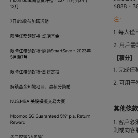
moomoo填問卷贏好禮 - 22年11月到24年
6888、3
12月
注：
7日8%收益加碼活動
1. 每人
限時任務領好禮-認購基金
2. 用
限時任務領好禮-開通SmartSave - 2023年
5月至7月
【積分】
1. 完成
限時任務領好禮-創建定投
2. 可用
解鎖基金知識地圖，贏積分獎勵
NUS.MBA 美股模擬交易大賽
其他條款
Moomoo SG Guaranteed 5%* p.a. Return
1. 客
Reward
則或向客
多元配置“抗風險”