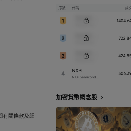
序號
代碼
成
Sample Code
1404.6
Sample Name
Sample Code
722.8
Sample Name
Sample Code
424.8
Sample Name
NXPI
4
306.3
NXP Semiconductors
加密貨幣概念股
閱有關條款及細