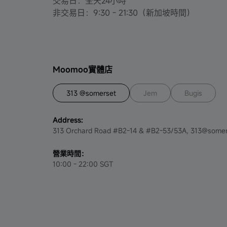
交易日：全天24小時
新人大禮包 - 2023年3月至5月
非交易日：9:30 - 21:30（新加坡時間）
申購SQQ ETF最高可得S$200現金券 -
2023年6月
MooFest - June to July 2023
Moomoo實體店
邀請注冊活動 - 2023年7月至8月
313 @somerset
Jem
Bugis
特邀客戶專屬福利 - 2023年7至9月
Address:
313 Orchard Road #B2-14 & #B2-53/53A, 313@somer
參與定投活動，獲S$4禮包 - 2023年8月到
12月
營業時間：
10:00 - 22:00 SGT
Moomoo SG Invest Fair 2023 Exclusive
New & Existing User Promotion-August
基金體驗官問卷調查活動 - 2023年8月
Moomoo SG x Challenger - August 2023