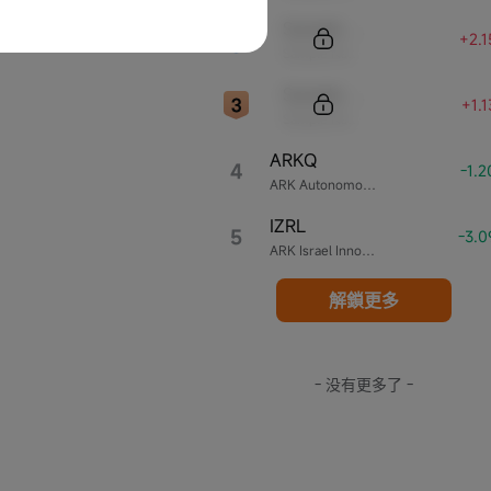
Sample Code
+2.
Sample Name
Sample Code
+1.
Sample Name
ARKQ
4
-1.
ARK Autonomous Technology & Robotics ETF
IZRL
5
-3.
ARK Israel Innovative Technology ETF
解鎖更多
- 没有更多了 -