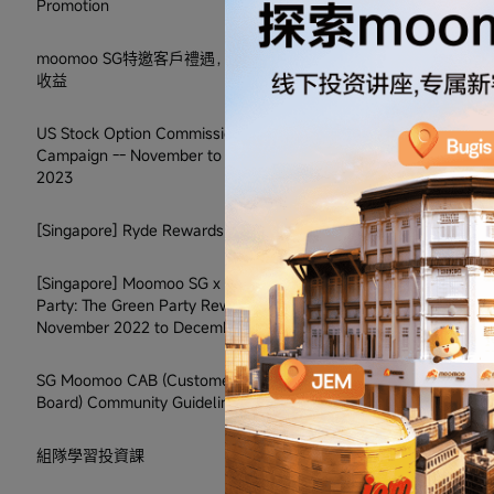
Promotion
moomoo SG特邀客戶禮遇，5%*固定年化
收益
US Stock Option Commission-Free
Campaign -- November to December
2023
[Singapore] Ryde Rewards - March 2023
[Singapore] Moomoo SG x The Green
Party: The Green Party Rewards -
November 2022 to December 2022
SG Moomoo CAB (Customer Advisory
Board) Community Guidelines
組隊學習投資課