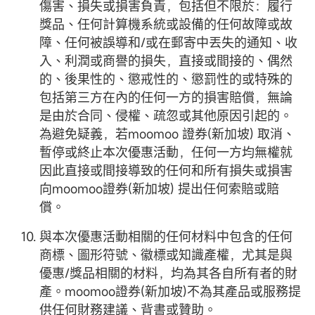
傷害、損失或損害負責，包括但不限於：履行
獎品、任何計算機系統或設備的任何故障或故
障、任何被誤導和/或在郵寄中丟失的通知、收
入、利潤或商譽的損失，直接或間接的、偶然
的、後果性的、懲戒性的、懲罰性的或特殊的
包括第三方在內的任何一方的損害賠償，無論
是由於合同、侵權、疏忽或其他原因引起的。
為避免疑義，若moomoo 證券(新加坡) 取消、
暫停或終止本次優惠活動，任何一方均無權就
因此直接或間接導致的任何和所有損失或損害
向moomoo證券(新加坡) 提出任何索賠或賠
償。
與本次優惠活動相關的任何材料中包含的任何
商標、圖形符號、徽標或知識產權，尤其是與
優惠/獎品相關的材料，均為其各自所有者的財
產。moomoo證券(新加坡)不為其產品或服務提
供任何財務建議、背書或贊助。