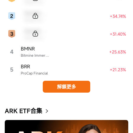
Sample Name
Sample Code
+34.74%
Sample Name
Sample Code
+31.40%
Sample Name
BMNR
4
+25.63%
Bitmine Immersion Technologies
BRR
5
+21.23%
ProCap Financial
解鎖更多
ARK ETF合集