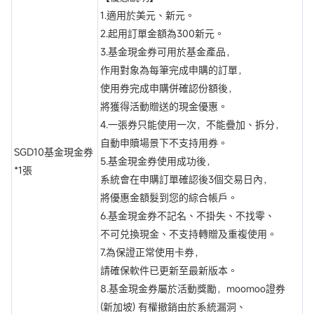
1.適用於美元、新元。
2.起用訂單金額為300新元。
3.基金現金券可用於基金產品，
作用對象為每筆完成申購的訂單，
使用券完成申購併確認份額後，
將獲得活動贈送的現金優惠。
4.一張券只能使用一次，不能疊加、拆分，
自動申贖場景下不支持用券。
SGD10基金現金券
5.基金現金券使用成功後，
*1張
系統會在申購訂單確認後3個交易日內，
將優惠金額髮到您的綜合帳戶。
6.基金現金券不記名、不掛失、不找零、
不可兑換現金、不支持轉贈及重複使⽤。
7.為保證正常使用卡券，
請確保軟件已更新至最新版本。
8.基金現金券屬於活動獎勵，moomoo證券
(新加坡) 有權撤銷由於系統漏洞、