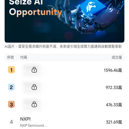
AI晶片、雲安全需求飆升熱度不減，未來或引領全球算力基建與自動駕駛革新
序號
代碼
成交量
Sample Code
1596.46萬
Sample Name
Sample Code
972.33萬
Sample Name
Sample Code
476.33萬
Sample Name
NXPI
4
321.69萬
NXP Semiconductors