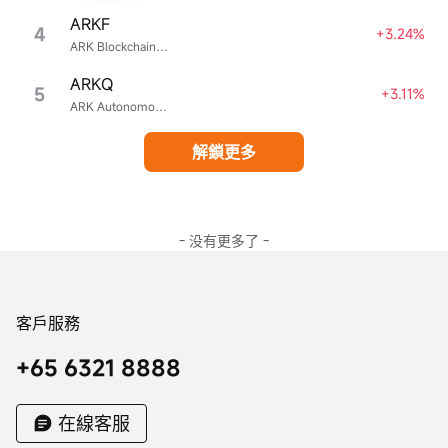
ARKF
4
+3.24%
ARK Blockchain & Fintech Innovation ETF
ARKQ
5
+3.11%
ARK Autonomous Technology & Robotics ETF
解鎖更多
- 没有更多了 -
客戶服務
+65 6321 8888
在線客服