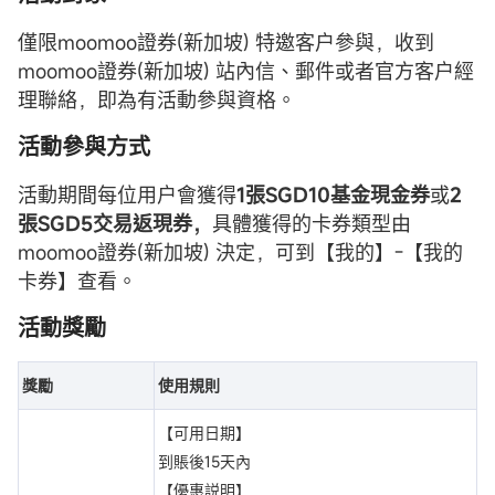
僅限moomoo證券(新加坡) 特邀客户參與，收到
moomoo證券(新加坡) 站內信、郵件或者官方客户經
理聯絡，即為有活動參與資格。
活動參與方式
活動期間每位用户會獲得
1張SGD
10
基金
現金券
或
2
張SGD
5
交易返現券，
具體獲得的卡券類型由
moomoo證券(新加坡) 決定，可到【我的】-【我的
卡券】查看。
活動獎勵
獎勵
使用規則
【可用日期】
到賬後15天內
【優惠説明】