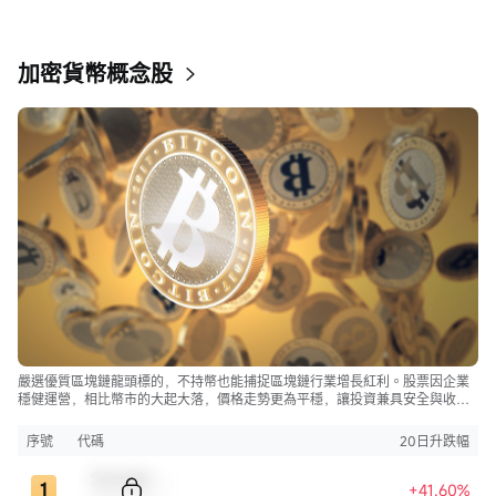
加密貨幣概念股
嚴選優質區塊鏈龍頭標的，不持幣也能捕捉區塊鏈行業增長紅利。股票因企業
穩健運營，相比幣市的大起大落，價格走勢更為平穩，讓投資兼具安全與收
益。
序號
代碼
20日升跌幅
Sample Code
+41.60%