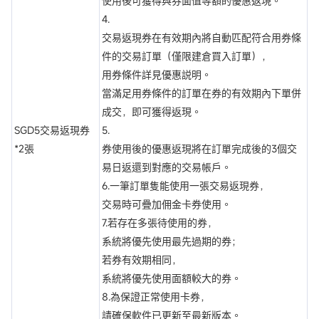
使用後可獲得與券面值等額的優惠返現。
4.
交易返現券在有效期內將自動匹配符合用券條
件的交易訂單（僅限建倉買入訂單），
用券條件詳見優惠説明。
當滿足用券條件的訂單在券的有效期內下單併
成交，即可獲得返現。
SGD5交易返現券
5.
*2張
券使用後的優惠返現將在訂單完成後的3個交
易日返還到對應的交易帳戶。
6.一筆訂單隻能使用一張交易返現券，
交易時可疊加佣金卡券使用。
7.若存在多張待使用的券，
系統將優先使用最先過期的券；
若券有效期相同，
系統將優先使用面額較大的券。
8.為保證正常使用卡券，
請確保軟件已更新至最新版本。