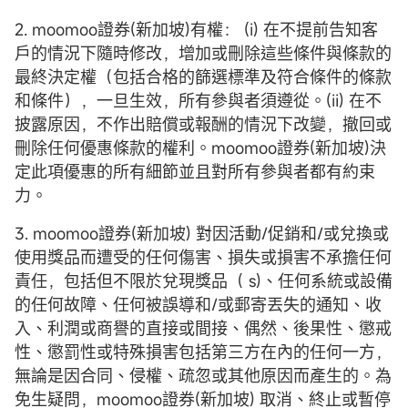
2. moomoo證券(新加坡)有權： (i) 在不提前告知客
戶的情況下隨時修改，增加或刪除這些條件與條款的
最終決定權（包括合格的篩選標準及符合條件的條款
和條件），一旦生效，所有參與者須遵從。(ii) 在不
披露原因，不作出賠償或報酬的情況下改變，撤回或
刪除任何優惠條款的權利。moomoo證券(新加坡)決
定此項優惠的所有細節並且對所有參與者都有約束
力。
3. moomoo證券(新加坡) 對因活動/促銷和/或兌換或
使用獎品而遭受的任何傷害、損失或損害不承擔任何
責任，包括但不限於兌現獎品（ s)、任何系統或設備
的任何故障、任何被誤導和/或郵寄丟失的通知、收
入、利潤或商譽的直接或間接、偶然、後果性、懲戒
性、懲罰性或特殊損害包括第三方在內的任何一方，
無論是因合同、侵權、疏忽或其他原因而產生的。為
免生疑問，moomoo證券(新加坡) 取消、終止或暫停