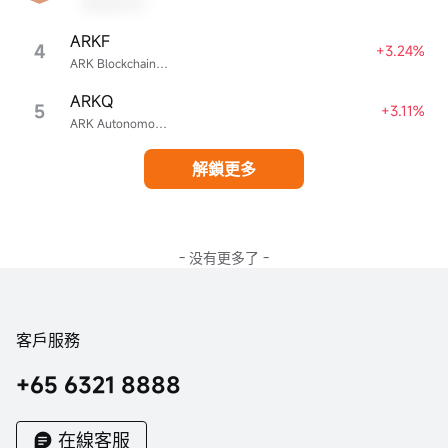
Sample Name
ARKF
4
+3.24%
ARK Blockchain & Fintech Innovation ETF
ARKQ
5
+3.11%
ARK Autonomous Technology & Robotics ETF
解鎖更多
- 没有更多了 -
客戶服務
+65 6321 8888
在線客服