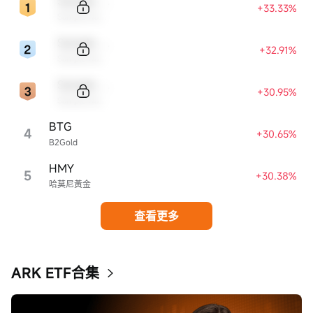
Sample Code
+33.33%
Sample Name
Sample Code
+32.91%
Sample Name
Sample Code
+30.95%
Sample Name
BTG
4
+30.65%
B2Gold
HMY
5
+30.38%
哈莫尼黃金
查看更多
ARK ETF合集