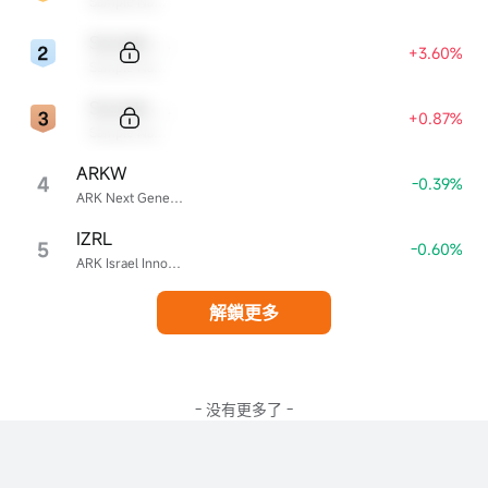
Sample Name
Sample Code
+3.60%
Sample Name
Sample Code
+0.87%
Sample Name
ARKW
4
-0.39%
ARK Next Generation Internet ETF
IZRL
5
-0.60%
ARK Israel Innovative Technology ETF
解鎖更多
- 没有更多了 -