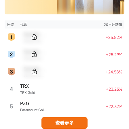
序號
代碼
20日升跌幅
Sample Code
+25.82%
Sample Name
Sample Code
+25.29%
Sample Name
Sample Code
+24.58%
Sample Name
TRX
4
+23.25%
TRX Gold
PZG
5
+22.32%
Paramount Gold Nevada
查看更多