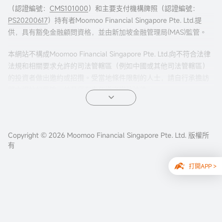
（認證編號：
CMS101000
）和主要支付機構牌照（認證編號：
PS20200617
）持有者Moomoo Financial Singapore Pte. Ltd.提
供，具有豁免金融顧問資格，並由新加坡金融管理局(MAS)監管。
本網站不構成Moomoo Financial Singapore Pte. Ltd.向不符合法律
法規和相關要求允許的司法管轄區（例如中國或其他司法管轄區）
的投資者做出邀約或招攬。受當地條件限制的人士，請自行承擔訪
問本網站的風險，並且您有責任遵守當地法律。
任何引薦來本頁面的廣告內容，並未被新加坡金融管理局(MAS)審
核。
Copyright © 2026 Moomoo Financial Singapore Pte. Ltd. 版權所
公司地址：新加坡濱海灣金融中心二座#31-01 moomoo證
有
券（新加坡），郵編 018983
打開APP >