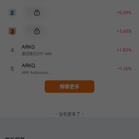
Sample Code
+5.09%
Sample Name
Sample Code
+3.65%
Sample Name
ARKG
4
+1.80%
基因進化ETF-ARK
ARKQ
5
+1.26%
ARK Autonomous Technology & Robotics ETF
解鎖更多
- 没有更多了 -