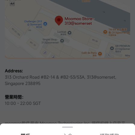
Address:
313 Orchard Road #B2-14 & #B2-53/53A, 313@somerset,
Singapore 238895
營業時間：
10:00 - 22:00 SGT
moomoo軟件是由 Moomoo Technologies Inc. 提供的線上交易平
台。在新加坡，moomoo軟件內的證券服務由資本市場服務牌照