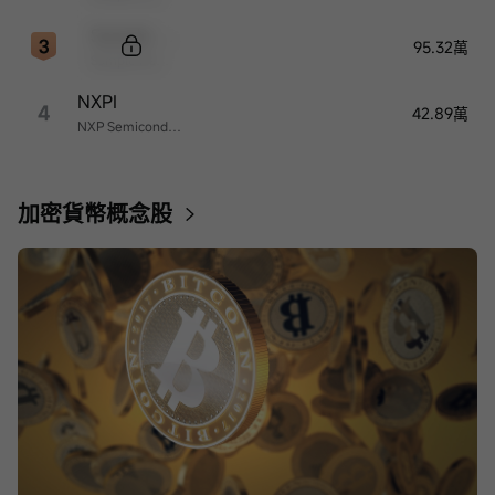
Sample Code
95.32萬
Sample Name
NXPI
4
42.89萬
NXP Semiconductors
加密貨幣概念股