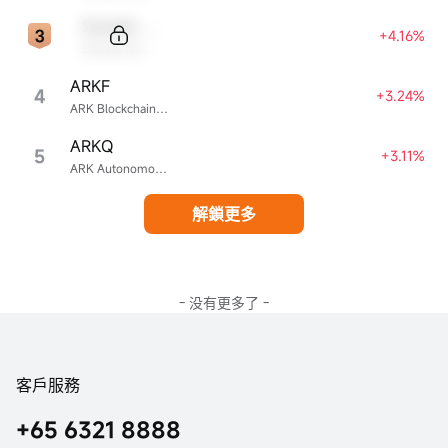
Sample Code
+4.16%
Sample Name
ARKF
4
+3.24%
ARK Blockchain & Fintech Innovation ETF
ARKQ
5
+3.11%
ARK Autonomous Technology & Robotics ETF
解鎖更多
- 没有更多了 -
客戶服務
+65 6321 8888