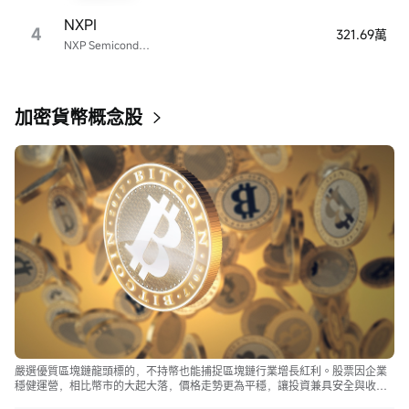
NXPI
4
321.69萬
NXP Semiconductors
加密貨幣概念股
嚴選優質區塊鏈龍頭標的，不持幣也能捕捉區塊鏈行業增長紅利。股票因企業
穩健運營，相比幣市的大起大落，價格走勢更為平穩，讓投資兼具安全與收
益。