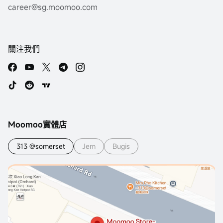
career@sg.moomoo.com
關注我們
Moomoo實體店
313 @somerset
Jem
Bugis