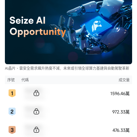
AI晶片、雲安全需求飆升熱度不減，未來或引領全球算力基建與自動駕駛革新
序號
代碼
成交量
Sample Code
1596.46萬
Sample Name
Sample Code
972.33萬
Sample Name
Sample Code
476.33萬
Sample Name