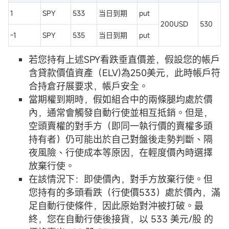
1
SPY
533
当日到期
put
200USD
530
-1
SPY
535
当日到期
put
若您持有上述SPY看跌垂直價差，假設您的帳戶
含貸款價值資產（ELV)為250美元，此時帳戶符
合持倉孖展要求，帳戶安全。
當期權到期時，假如組合中的兩條腿均處於價
內，通常會觸發自動行使並相互抵銷。但是，
空頭賣權的對手方（即同一執行價的賣權多頭
持有者）仍可能出於自己對盤後走勢判斷、隔
夜風險、行使成本等原因，在輕度價內時選擇
放棄行使。
在該情況下：即使價內，對手方放棄行使。但
您持有的多頭看跌（行使價533）處於價內，滿
足自動行使條件，因此原始對沖被打破。最
終，您在自動行使後接貨，以 533 美元/股 的