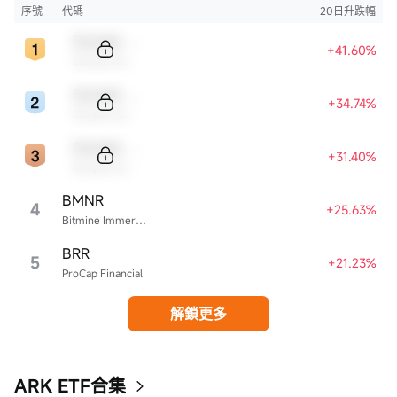
序號
代碼
20日升跌幅
Sample Code
+41.60%
Sample Name
Sample Code
+34.74%
Sample Name
Sample Code
+31.40%
Sample Name
BMNR
4
+25.63%
Bitmine Immersion Technologies
BRR
5
+21.23%
ProCap Financial
解鎖更多
ARK ETF合集