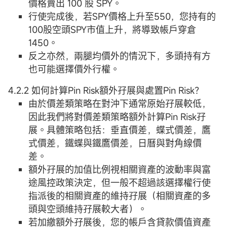
價格賣出 100 股 SPY。
行使完成後，若SPY價格上升至550，您持有的
100股空頭SPY市值上升，將導致帳戶穿倉
1450。
反之亦然，兩腿均價外的情況下，多頭持有方
也可能選擇價外行權。
4.2.2 如何計算Pin Risk額外孖展與處置Pin Risk？
由於價差類策略在對沖下通常原始孖展較低，
因此我們將對價差類策略額外計算Pin Risk孖
展。具體策略包括：垂直價差，蝶式價差，鷹
式價差，鐵蝶與鐵鷹價差，日曆與對角線價
差。
額外孖展的加值比例視相關資產的波動率與富
途風控政策決定，但一般不超過該選擇權行使
指派後的相關資產的維持孖展（相關資產的多
頭與空頭維持孖展較大者）。
若加繳額外孖展後，您的帳戶含貸款價值資產