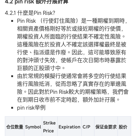
4.2 pin risk 額外孖展計算
4.2.1 什麼是Pin Risk?
Pin Risk （行使釘住風險）是一種期權到期時，
相關資產價格剛好等於或接近期權的行使價，
期權投資人所面臨的行使結果不確定性風險。
這種風險在於投資人不確定該選擇權最終是被
行使、指派還是作廢。因此，這可能導致原有
的對沖頭寸失效，使帳戶在次日開市時暴露於
巨額的正股頭寸中。
由於常規的模擬行使通常會將多空的行使結果
進行風險抵消，從而忽略了真實存在的單邊風
險。因此對於Pin Risk較大的期權策略，我們會
在到期日收市前不定時起，額外加計孖展。
pin risk举例
Strike
仓位数量
Symbol
Expiration
C/P
保证金要求
股价
Price