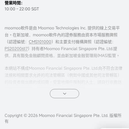
營業時間：
10:00 - 22:00 SGT
moomoo軟件是由 Moomoo Technologies Inc. 提供的線上交易平
台。在新加坡，moomoo軟件內的證券服務由資本市場服務牌照
（認證編號：
CMS101000
）和主要支付機構牌照（認證編號：
PS20200617
）持有者Moomoo Financial Singapore Pte. Ltd.提
供，具有豁免金融顧問資格，並由新加坡金融管理局(MAS)監管。
本網站不構成Moomoo Financial Singapore Pte. Ltd.向不符合法律
法規和相關要求允許的司法管轄區（例如中國或其他司法管轄區）
的投資者做出邀約或招攬。受當地條件限制的人士，請自行承擔訪
問本網站的風險，並且您有責任遵守當地法律。
任何引薦來本頁面的廣告內容，並未被新加坡金融管理局(MAS)審
核。
Copyright © 2026 Moomoo Financial Singapore Pte. Ltd. 版權所
公司地址：新加坡濱海灣金融中心二座#31-01 moomoo證
有
券（新加坡），郵編 018983