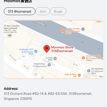
Moomoo實體店
313 @somerset
Jem
Bugis
Address:
313 Orchard Road #B2-14 & #B2-53/53A, 313@somerset,
Singapore 238895