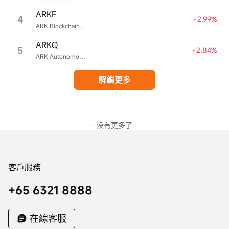
ARKF
4
+2.99%
ARK Blockchain & Fintech Innovation ETF
ARKQ
5
+2.84%
ARK Autonomous Technology & Robotics ETF
解鎖更多
- 没有更多了 -
客戶服務
+65 6321 8888
在線客服