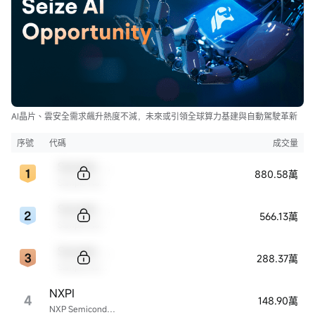
AI晶片、雲安全需求飆升熱度不減，未來或引領全球算力基建與自動駕駛革新
序號
代碼
成交量
Sample Code
880.58萬
Sample Name
Sample Code
566.13萬
Sample Name
Sample Code
288.37萬
Sample Name
NXPI
4
148.90萬
NXP Semiconductors