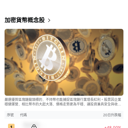
加密貨幣概念股
嚴選優質區塊鏈龍頭標的，不持幣也能捕捉區塊鏈行業增長紅利。股票因企業
穩健運營，相比幣市的大起大落，價格走勢更為平穩，讓投資兼具安全與收
益。
序號
代碼
20日升跌幅
Sample Code
+48.00%