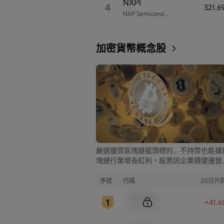
NXPI
4
321.6
NXP Semiconductors
加密貨幣概念股
嚴選優質區塊鏈龍頭標的，不持幣也能捕
塊鏈行業增長紅利。股票因企業穩健運營
比幣市的大起大落，價格走勢更為平穩，
資兼具安全與收益。
序號
代碼
20日升
Sample Code
+41.
Sample Name