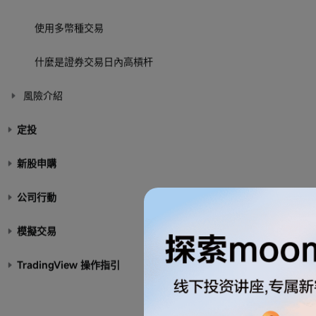
使用多幣種交易
什麼是證券交易日內高槓杆
風險介紹
定投
新股申購
公司行動
模擬交易
TradingView 操作指引