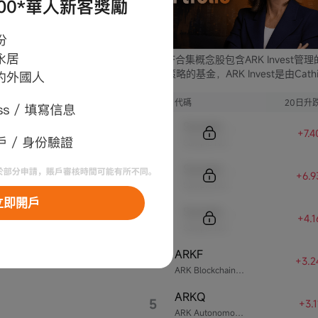
ARK ETF合集概念股包含ARK Invest管
支不同策略的基金，ARK Invest是由Cathi
Wood創立的投資公司。
序號
代碼
20日升
Sample Code
+7.
Sample Name
Sample Code
+6.
Sample Name
立即開戶
Sample Code
+4.
Sample Name
ARKF
4
+3.2
ARK Blockchain & Fintech Innovation ETF
ARKQ
5
+3.
ARK Autonomous Technology & Robotics ETF