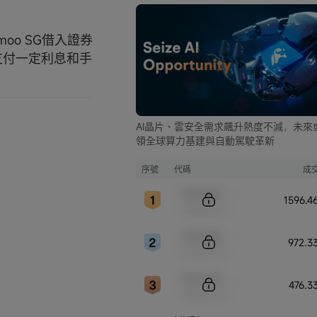
o SG借入證券
支付一定利息和手
AI晶片、雲安全需求飆升熱度不減，未來
領全球算力基建與自動駕駛革新
序號
代碼
成
Sample Code
1596.
Sample Name
Sample Code
972.3
Sample Name
Sample Code
476.3
Sample Name