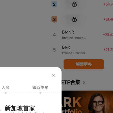
Sample Code
+34.
Sample Name
Sample Code
+31.
Sample Name
BMNR
4
+25.6
Bitmine Immersion Technologies
BRR
5
+21.
ProCap Financial
解鎖更多
ARK ETF合集