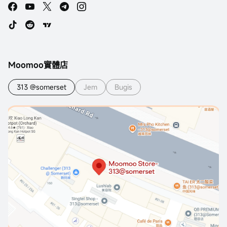
Moomoo實體店
313 @somerset
Jem
Bugis