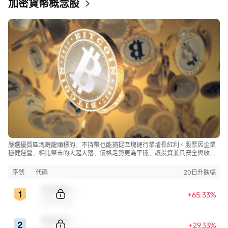
加密貨幣概念股
嚴選優質區塊鏈龍頭標的，不持幣也能捕捉區塊鏈行業增長紅利。股票因企業
穩健運營，相比幣市的大起大落，價格走勢更為平穩，讓投資兼具安全與收
益。
序號
代碼
20日升跌幅
Sample Code
+65.33%
Sample Name
Sample Code
+29.33%