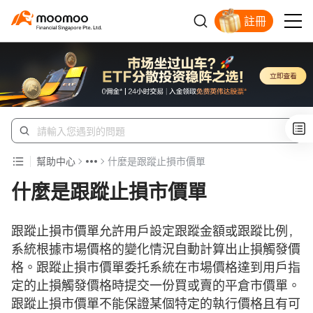
註冊
明智投資者的首選
幫助中心
什麼是跟蹤止損市價單
什麼是跟蹤止損市價單
跟蹤止損市價單允許用戶設定跟蹤金額或跟蹤比例，
系統根據市場價格的變化情況自動計算出止損觸發價
格。跟蹤止損市價單委托系統在市場價格達到用戶指
定的止損觸發價格時提交一份買或賣的平倉市價單。
跟蹤止損市價單不能保證某個特定的執行價格且有可