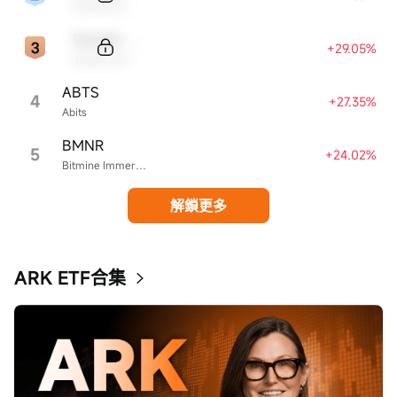
Sample Name
Sample Code
+29.05%
Sample Name
ABTS
4
+27.35%
Abits
BMNR
5
+24.02%
Bitmine Immersion Technologies
解鎖更多
ARK ETF合集