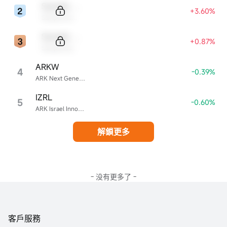
Sample Code
+3.60%
Sample Name
Sample Code
+0.87%
Sample Name
ARKW
4
-0.39%
ARK Next Generation Internet ETF
IZRL
5
-0.60%
ARK Israel Innovative Technology ETF
解鎖更多
- 没有更多了 -
客戶服務