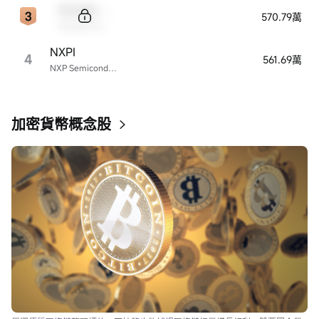
Sample Code
570.79萬
Sample Name
NXPI
4
561.69萬
NXP Semiconductors
加密貨幣概念股