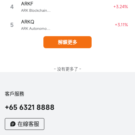
ARKF
4
+3.24%
ARK Blockchain & Fintech Innovation ETF
ARKQ
5
+3.11%
ARK Autonomous Technology & Robotics ETF
解鎖更多
- 没有更多了 -
客戶服務
+65 6321 8888
在線客服