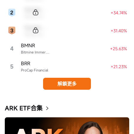
Sample Code
+34.74%
Sample Name
Sample Code
+31.40%
Sample Name
BMNR
4
+25.63%
Bitmine Immersion Technologies
BRR
5
+21.23%
ProCap Financial
解鎖更多
ARK ETF合集