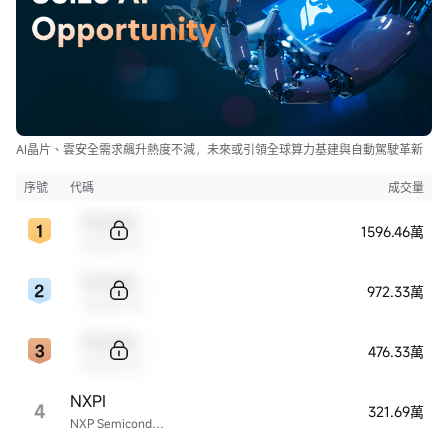
AI晶片、雲安全需求飆升熱度不減，未來或引領全球算力基建與自動駕駛革新
序號
代碼
成交量
Sample Code
1596.46萬
Sample Name
Sample Code
972.33萬
Sample Name
Sample Code
476.33萬
Sample Name
NXPI
4
321.69萬
NXP Semiconductors