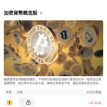
加密貨幣概念股
嚴選優質區塊鏈龍頭標的，不持幣也能捕捉區塊鏈行業增長紅利。股票因企業
穩健運營，相比幣市的大起大落，價格走勢更為平穩，讓投資兼具安全與收
益。
序號
代碼
20日升跌幅
Sample Code
+41.60%
Sample Name