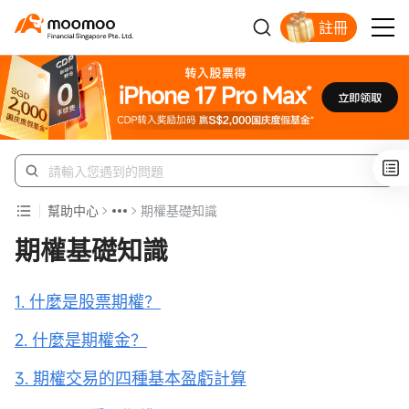
註冊
明智投資者的首選
幫助中心
期權基礎知識
期權基礎知識
1. 什麼是股票期權？
2. 什麼是期權金？
3. 期權交易的四種基本盈虧計算