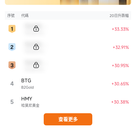
序號
代碼
20日升跌幅
Sample Code
+33.33%
Sample Name
Sample Code
+32.91%
Sample Name
Sample Code
+30.95%
Sample Name
BTG
4
+30.65%
B2Gold
HMY
5
+30.38%
哈莫尼黃金
查看更多