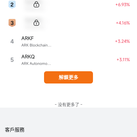
Sample Code
+6.93%
Sample Name
Sample Code
+4.16%
Sample Name
ARKF
4
+3.24%
ARK Blockchain & Fintech Innovation ETF
ARKQ
5
+3.11%
ARK Autonomous Technology & Robotics ETF
解鎖更多
- 没有更多了 -
客戶服務