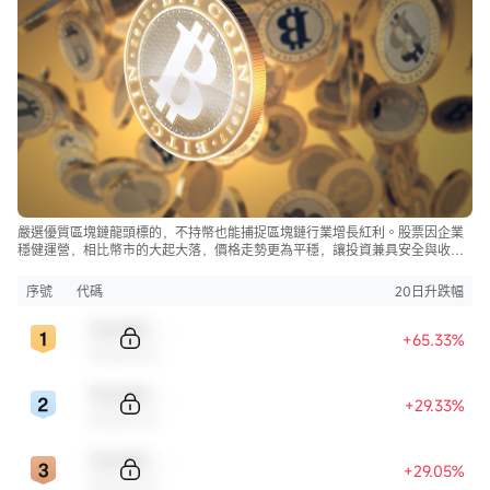
嚴選優質區塊鏈龍頭標的，不持幣也能捕捉區塊鏈行業增長紅利。股票因企業
穩健運營，相比幣市的大起大落，價格走勢更為平穩，讓投資兼具安全與收
益。
序號
代碼
20日升跌幅
Sample Code
+65.33%
Sample Name
Sample Code
+29.33%
Sample Name
Sample Code
+29.05%
Sample Name