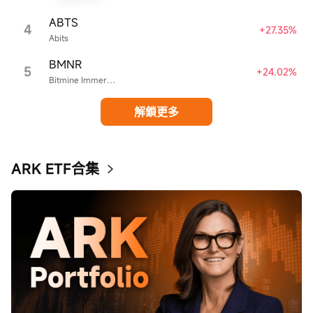
ABTS
4
+27.35%
Abits
BMNR
5
+24.02%
Bitmine Immersion Technologies
解鎖更多
ARK ETF合集