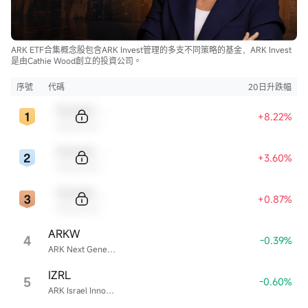
ARK ETF合集概念股包含ARK Invest管理的多支不同策略的基金，ARK Invest
是由Cathie Wood創立的投資公司。
序號
代碼
20日升跌幅
Sample Code
+8.22%
Sample Name
Sample Code
+3.60%
Sample Name
Sample Code
+0.87%
Sample Name
ARKW
4
-0.39%
ARK Next Generation Internet ETF
IZRL
5
-0.60%
ARK Israel Innovative Technology ETF