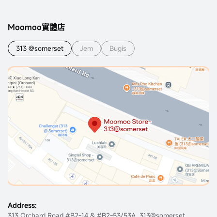
Moomoo實體店
313 @somerset
Jem
Bugis
Address:
313 Orchard Road #B2-14 & #B2-53/53A, 313@somerset,