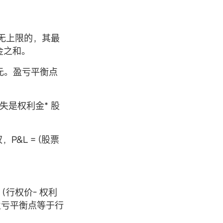
无上限的，其最
金之和。
美元。盈亏平衡点
失是权利金* 股
P&L = (股票
行权价- 权利
盈亏平衡点等于行