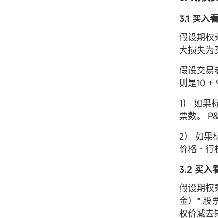
3.1 买
假设期权
大损失为
假设交易
则是10 +
1） 如
票数。 P&L
2） 如果
价格 - 行权价
3.2 买
假设期权
金）* 
权价减去