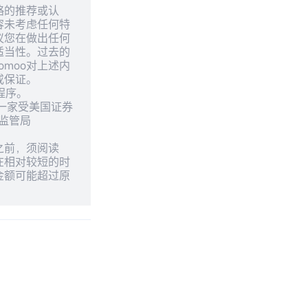
略的推荐或认
容未考虑任何特
议您在做出任何
适当性。过去的
moo对上述内
或保证。
用程序。
供，一家受美国证券
业监管局
之前，须阅读
在相对较短的时
金额可能超过原