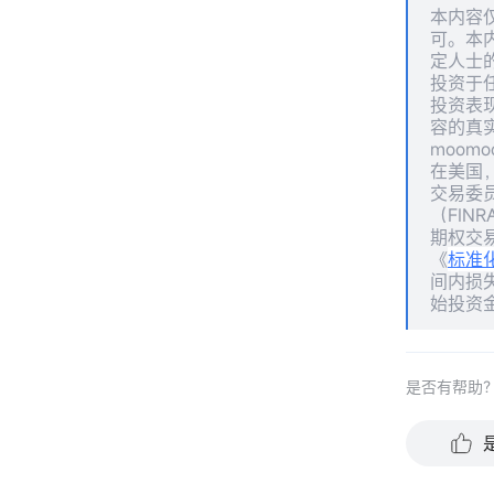
本内容
可。本
定人士
投资于
投资表
容的真
moomo
在美国，
交易委员
（FIN
期权交
《
标准
间内损
始投资
是否有帮助