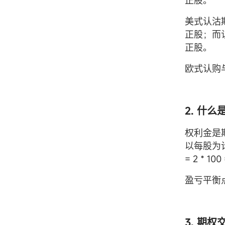
正股。
美式认沽
正股；而
正股。
欧式认购
2. 什么
权利金是
以每股为
= 2 * 
盈亏平衡
3. 期