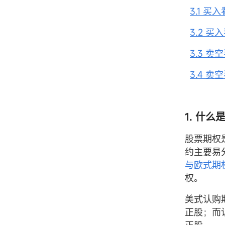
3.1 买
3.2 买
3.3 卖
3.4 卖
1. 什
股票期权
约主要易
与欧式期
权。
美式认购
正股；而