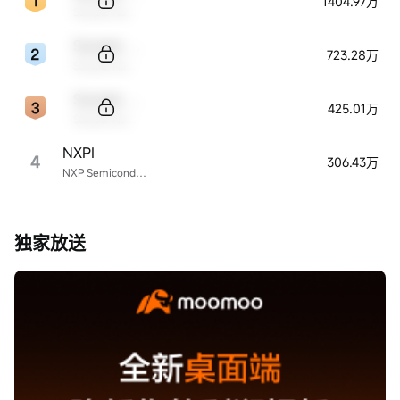
1404.97万
Sample Name
Sample Code
723.28万
Sample Name
Sample Code
425.01万
Sample Name
NXPI
4
306.43万
NXP Semiconductors
独家放送