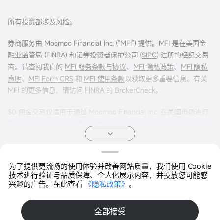
所有投资都涉及风险。
券商服务由 Moomoo Financial Inc. (“MFI”) 提供。MFI 是在美国金
融业监管局 (FINRA) 和证券投资者保护公司 (
SIPC
) 注册的经纪交易
商。请查阅我们的
MFI 服务条款与协议
、
MFI 隐私政策
、
MFI 隐私
声明
、
MFI Form CRS
和
MFI 使用条款
以获取更多重要信息。有关
MFI 的更多信息，请访问
FINRA 的 BrokerCheck
。
$0 佣金交易仅适用于通过 Moomoo Financial Inc. 在美国市场进行
交易的美国居民。其他费用可能适用。更多信息请访问
moomoo.com/us/pricing
。
期权交易存在重大风险，并不适合所有客户。投资者在进行任何期
为了提供更流畅的使用体验并改善网站质量，我们使用 Cookie
权交易策略之前，阅读
《标准化期权的特征与风险》
非常重要。期
Copyright © 2026 Moomoo Technologies Inc. 版权所有
技术进行验证与品质保障、个人化展示内容，并投放您可能感
权交易通常很复杂，并可能在相对较短的时间内导致损失全部投
兴趣的广告。在此查看
《隐私政策》
。
打开APP >
资。某些复杂的期权策略带有额外风险，包括可能导致损失超过原
始投资金额。任何声明的证明文件（如适用）将应要求提供。
全部接受