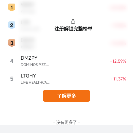
WDAY
+23.06%
Workday
LPG
+17.42%
注册解锁完整榜单
Dorian LPG
DXCM
+13.69%
德康医疗
DMZPY
4
+12.59%
DOMINOS PIZZA ENTERPRISES LIMITED UNSP ADR EACH REPR 0.5 ORD SHS
LTGHY
5
+11.37%
LIFE HEALTHCARE GROUP HOLDINGS UNSPON ADR EA REPR 4 ORD ZAR0.00
了解更多
- 没有更多了 -