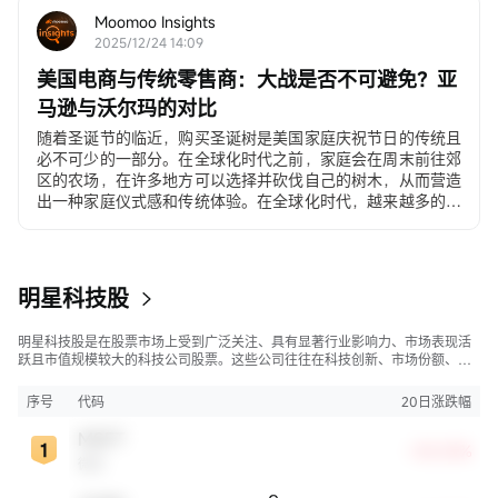
Moomoo Insights
2025/12/24 14:09
美国电商与传统零售商：大战是否不可避免？亚
马逊与沃尔玛的对比
随着圣诞节的临近，购买圣诞树是美国家庭庆祝节日的传统且
必不可少的一部分。在全球化时代之前，家庭会在周末前往郊
区的农场，在许多地方可以选择并砍伐自己的树木，从而营造
出一种家庭仪式感和传统体验。在全球化时代，越来越多的美
国人选择在沃尔玛和塔吉特（Target）购买价格在30至500美
元之间的人造圣诞树。在电子商务时代，许多年轻家庭和居住
在城市公寓的消费者直接通过移动应用程序下单购买。
明星科技股
明星科技股是在股票市场上受到广泛关注、具有显著行业影响力、市场表现活
跃且市值规模较大的科技公司股票。这些公司往往在科技创新、市场份额、品
牌知名度、盈利能力等方面表现出色，是各自所属行业的领军者，对整个股
市，特别是科技行业板块乃至全球经济具有显著影响。
序号
代码
20日涨跌幅
MSFT
+30.05%
微软