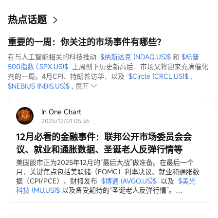
热点话题
重要的一周：你关注的市场事件有哪些？
在与人工智能相关的科技推动  
$纳斯达克 (NDAQ.US)$
 和 
$标普
500指数 (.SPX.US)$
  上周创下历史新高后，市场又将迎来充满催化
剂的一周。4月CPI、特朗普访华，以及  
$Circle (CRCL.US)$
 ,  
$NEBIUS (NBIS.US)$
 ,
展开
In One Chart
2025/12/01 05:36
12月必看的金融事件：联邦公开市场委员会会
议、就业和通胀数据、圣诞老人反弹行情等
美国股市正为2025年12月的“最后大战”做准备。在最后一个
月，关键焦点包括美联储（FOMC）利率决议、就业和通胀数
据（CPI/PCE）、财报发布
$博通 (AVGO.US)$
以及
$美光
科技 (MU.US)$
以及备受期待的“圣诞老人反弹行情”。
12月3日，ADP就业变动数据
ADP私营部门就业数据...