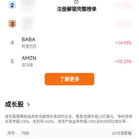
ADBE
+16.88%
注册解锁完整榜单
Adobe
CRM
+14.94%
赛富时
BABA
4
+14.10%
阿里巴巴
AMZN
5
+10.21%
亚马逊
了解更多
成长股
成长股策略挑选具有卓越增长表现的企业。聚焦流通市值≥5亿美元、净利润增
长率年报≥15%、毛利率≥50%、净资产收益率年报≥15%且ROE同比增长率
>50%的股票，旨在寻找财务状况强劲且成长性极高的公司。
序号
代码
20日涨跌幅