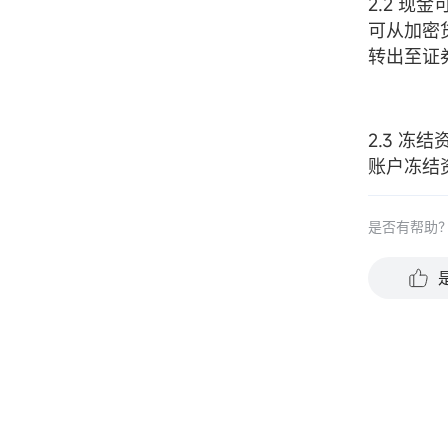
2.2 现金
可从加密
转出至证
2.3 冻结
账户冻结
是否有帮助