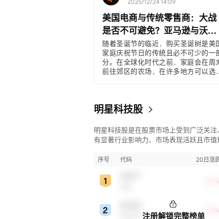
2025/12/24 14:09
美国电商与传统零售商：大战
是否不可避免？亚马逊与沃尔
玛的对比
随着圣诞节的临近，购买圣诞树是美
家庭庆祝节日的传统且必不可少的一
分。在全球化时代之前，家庭会在周
前往郊区的农场，在许多地方可以选
并砍伐自己的树木，从而营造出一种
庭仪式感和传统体验。在全球化时代
越来越多的美国人选择在沃尔玛和塔
明星科技股
特（Target）购买价格在30至500美
之间的人造圣诞树。在电子商务时代
许多年轻家庭和居住在城市公寓的消
明星科技股是在股票市场上受到广泛关注
者直接通过移动应用程序下单购买。
有显著行业影响力、市场表现活跃且市值
较大的科技公司股票。这些公司往往在科
新、市场份额、品牌知名度、盈利能力等
序号
代码
20日涨
表现出色，是各自所属行业的领军者，对
MSFT
股市，特别是科技行业板块乃至全球经济
+27.
微软
显著影响。
BABA
+17.
注册解锁完整榜单
阿里巴巴