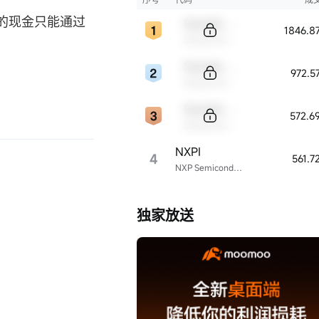
的现金只能通过
Sample Code
1846.8
Sample Name
Sample Code
972.5
Sample Name
Sample Code
572.6
Sample Name
NXPI
4
561.
NXP Semiconductors
独家放送