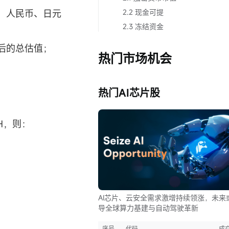
、人民币、日元
2.2 现金可提
2.3 冻结资金
后的总估值；
热门市场机会
热门AI芯片股
H，则：
AI芯片、云安全需求激增持续领涨，未来
导全球算力基建与自动驾驶革新
序号
代码
成