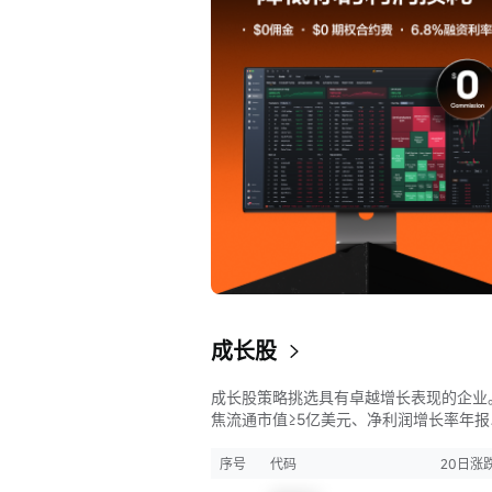
成长股
成长股策略挑选具有卓越增长表现的企业
焦流通市值≥5亿美元、净利润增长率年报
≥15%、毛利率≥50%、净资产收益率年报
≥15%且ROE同比增长率>50%的股票，
序号
代码
20日涨
找财务状况强劲且成长性极高的公司。