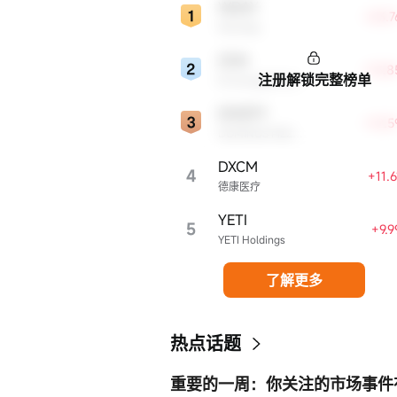
WDAY
+23.
Workday
ZGN
+13.
注册解锁完整榜单
Ermenegildo Zegna NV
DMZPY
+12.
DOMINOS PIZZA ENTERPRISES LIMITED UNSP ADR EACH REPR 0.5 ORD SHS
DXCM
4
+11.
德康医疗
YETI
5
+9.
YETI Holdings
了解更多
热点话题
重要的一周：你关注的市场事件