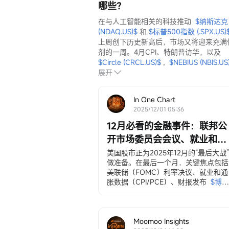
哪些？
在与人工智能相关的科技推动  
$纳斯达克 
(NDAQ.US)$
 和 
$标普500指数 (.SPX.US)
上周创下历史新高后，市场又将迎来充满
剂的一周。4月CPI、特朗普访华，以及  
$Circle (CRCL.US)$
 ,  
$NEBIUS (NBIS.US
展开
In One Chart
2025/12/01 05:36
12月必看的金融事件：联邦公
开市场委员会会议、就业和通
胀数据、圣诞老人反弹行情等
美国股市正为2025年12月的“最后大战”
做准备。在最后一个月，关键焦点包括
美联储（FOMC）利率决议、就业和通
胀数据（CPI/PCE）、财报发布
$博通 
(AVGO.US)$
以及
$美光科技 (MU.US)
以及备受期待的“圣诞老人反弹行情”。
12月3日，ADP就业变动数据
ADP私营部门就业数据...
Moomoo Insights