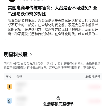
2025/12/24 14:09
美国电商与传统零售商：大战是否不可避免？亚
马逊与沃尔玛的对比
随着圣诞节的临近，购买圣诞树是美国家庭庆祝节日的传统且
必不可少的一部分。在全球化时代之前，家庭会在周末前往郊
区的农场，在许多地方可以选择并砍伐自己的树木，从而营造
出一种家庭仪式感和传统体验。在全球化时代，越来越多的美
国人选择在沃尔玛和塔吉特（Target）购买价格在30至500美
元之间的人造圣诞树。在电子商务时代，许多年轻家庭和居住
在城市公寓的消费者直接通过移动应用程序下单购买。
明星科技股
明星科技股是在股票市场上受到广泛关注、具有显著行业影响力、市场表现活
跃且市值规模较大的科技公司股票。这些公司往往在科技创新、市场份额、品
牌知名度、盈利能力等方面表现出色，是各自所属行业的领军者，对整个股
市，特别是科技行业板块乃至全球经济具有显著影响。
序号
代码
20日涨跌幅
MSFT
+29.83%
微软
ADBE
+18.59%
注册解锁完整榜单
Adobe