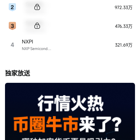
Sample Code
972.33万
Sample Name
Sample Code
476.33万
Sample Name
NXPI
4
321.69万
NXP Semiconductors
独家放送