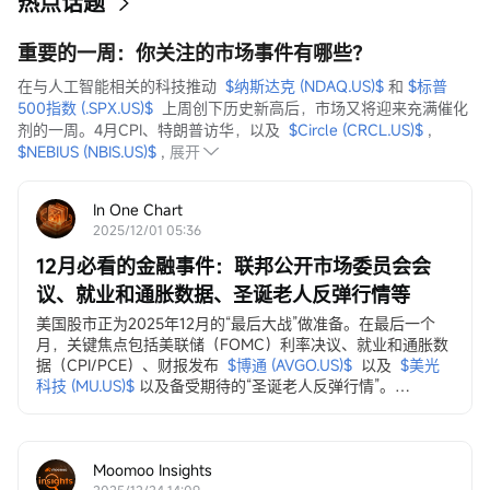
热点话题
重要的一周：你关注的市场事件有哪些？
在与人工智能相关的科技推动  
$纳斯达克 (NDAQ.US)$
 和 
$标普
500指数 (.SPX.US)$
  上周创下历史新高后，市场又将迎来充满催化
剂的一周。4月CPI、特朗普访华，以及  
$Circle (CRCL.US)$
 ,  
$NEBIUS (NBIS.US)$
 ,
展开
In One Chart
2025/12/01 05:36
12月必看的金融事件：联邦公开市场委员会会
议、就业和通胀数据、圣诞老人反弹行情等
美国股市正为2025年12月的“最后大战”做准备。在最后一个
月，关键焦点包括美联储（FOMC）利率决议、就业和通胀数
据（CPI/PCE）、财报发布
$博通 (AVGO.US)$
以及
$美光
科技 (MU.US)$
以及备受期待的“圣诞老人反弹行情”。
12月3日，ADP就业变动数据
ADP私营部门就业数据...
Moomoo Insights