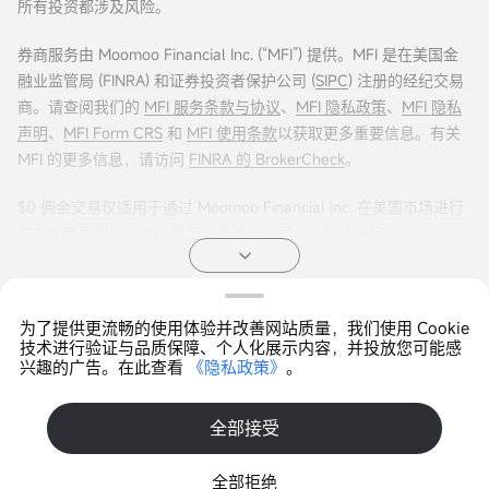
所有投资都涉及风险。
券商服务由 Moomoo Financial Inc. (“MFI”) 提供。MFI 是在美国金
融业监管局 (FINRA) 和证券投资者保护公司 (
SIPC
) 注册的经纪交易
商。请查阅我们的
MFI 服务条款与协议
、
MFI 隐私政策
、
MFI 隐私
声明
、
MFI Form CRS
和
MFI 使用条款
以获取更多重要信息。有关
MFI 的更多信息，请访问
FINRA 的 BrokerCheck
。
$0 佣金交易仅适用于通过 Moomoo Financial Inc. 在美国市场进行
交易的美国居民。其他费用可能适用。更多信息请访问
moomoo.com/us/pricing
。
期权交易存在重大风险，并不适合所有客户。投资者在进行任何期
为了提供更流畅的使用体验并改善网站质量，我们使用 Cookie
权交易策略之前，阅读
《标准化期权的特征与风险》
非常重要。期
Copyright © 2026 Moomoo Technologies Inc. 版权所有
技术进行验证与品质保障、个人化展示内容，并投放您可能感
权交易通常很复杂，并可能在相对较短的时间内导致损失全部投
兴趣的广告。在此查看
《隐私政策》
。
打开APP >
资。某些复杂的期权策略带有额外风险，包括可能导致损失超过原
始投资金额。任何声明的证明文件（如适用）将应要求提供。
全部接受
投资产品不受联邦存款保险公司 (FDIC) 保险，不是银行存款，并可
全部拒绝
能贬值。