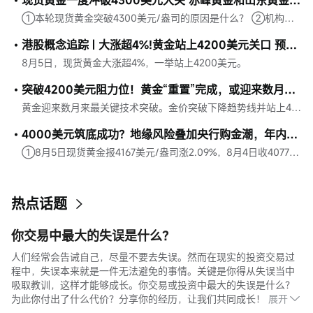
现货黄金一度冲破4300美元大关 赤峰黄金和山东黄金均涨近5%
①本轮现货黄金突破4300美元/盎司的原因是什么？ ②机构对年内金价底部及后续走势有何明确判断？
港股概念追踪 | 大涨超4%!黄金站上4200美元关口 预计年内价格将回到上行通道(附概念股)
8月5日，现货黄金大涨超4%，一举站上4200美元。
突破4200美元阻力位！黄金“重置”完成，或迎来数月来最佳上涨窗口
黄金迎来数月来最关键技术突破。金价突破下降趋势线并站上4200美元，技术面、美元走弱、中国央行持续购金及CTA净空头等多重利好共振。分析认为，若站稳关键价位，或触发空头回补和程序化资金追涨，推动黄金开启新一轮上涨行情。
4000美元筑底成功？地缘风险叠加央行购金潮，年内金价或重回上行通道
①8月5日现货黄金报4167美元/盎司涨2.09%，8月4日收4077美元/盎司涨0.56%。 ②多只黄金股涨幅超6%，四川黄金涨停；黄金ETF多数涨超2%；主要金店金价均超1230元/克。 ③2026年二季度全球黄金总需求1269吨同比持平，上半年总需求创历史新高。
热点话题
你交易中最大的失误是什么？
人们经常会告诫自己，尽量不要去失误。然而在现实的投资交易过
程中，失误本来就是一件无法避免的事情。关键是你得从失误当中
吸取教训，这样才能够成长。你交易或投资中最大的失误是什么？
为此你付出了什么代价？分享你的经历，让我们共同成长！
展开