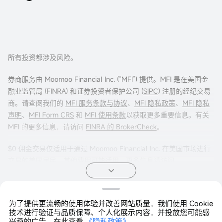
所有投资都涉及风险。
券商服务由 Moomoo Financial Inc. (“MFI”) 提供。MFI 是在美国金
融业监管局 (FINRA) 和证券投资者保护公司 (
SIPC
) 注册的经纪交易
商。请查阅我们的
MFI 服务条款与协议
、
MFI 隐私政策
、
MFI 隐私
声明
、
MFI Form CRS
和
MFI 使用条款
以获取更多重要信息。有关
MFI 的更多信息，请访问
FINRA 的 BrokerCheck
。
$0 佣金交易仅适用于通过 Moomoo Financial Inc. 在美国市场进行
交易的美国居民。其他费用可能适用。更多信息请访问
moomoo.com/us/pricing
。
期权交易存在重大风险，并不适合所有客户。投资者在进行任何期
为了提供更流畅的使用体验并改善网站质量，我们使用 Cookie
权交易策略之前，阅读
《标准化期权的特征与风险》
非常重要。期
Copyright © 2026 Moomoo Technologies Inc. 版权所有
技术进行验证与品质保障、个人化展示内容，并投放您可能感
权交易通常很复杂，并可能在相对较短的时间内导致损失全部投
兴趣的广告。在此查看
《隐私政策》
。