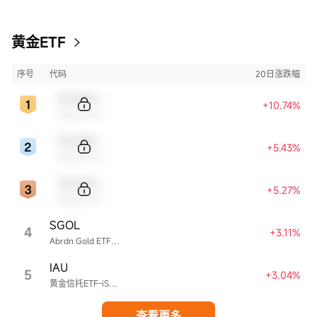
黄金ETF
序号
代码
20日涨跌幅
Sample Code
+10.74%
Sample Name
Sample Code
+5.43%
Sample Name
Sample Code
+5.27%
Sample Name
SGOL
4
+3.11%
Abrdn Gold ETF Trust
IAU
5
+3.04%
黄金信托ETF-iShares
查看更多