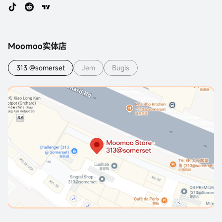
Moomoo实体店
313 @somerset
Jem
Bugis