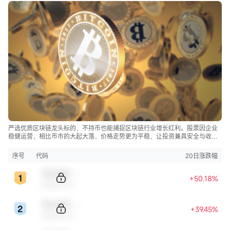
严选优质区块链龙头标的，不持币也能捕捉区块链行业增长红利。股票因企业
稳健运营，相比币市的大起大落，价格走势更为平稳，让投资兼具安全与收
益。
序号
代码
20日涨跌幅
Sample Code
+50.18%
Sample Name
Sample Code
+39.45%
Sample Name