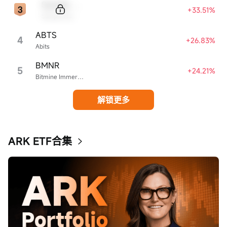
Sample Code
+33.51%
Sample Name
ABTS
4
+26.83%
Abits
BMNR
5
+24.21%
Bitmine Immersion Technologies
解锁更多
ARK ETF合集