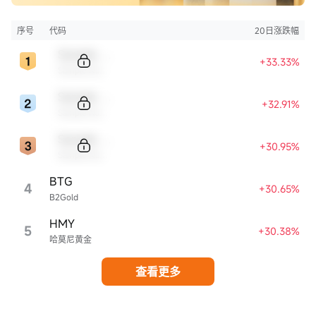
序号
代码
20日涨跌幅
Sample Code
+33.33%
Sample Name
Sample Code
+32.91%
Sample Name
Sample Code
+30.95%
Sample Name
BTG
4
+30.65%
B2Gold
HMY
5
+30.38%
哈莫尼黄金
查看更多