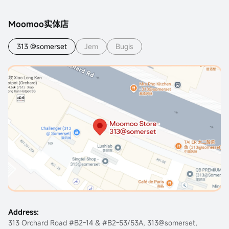
Moomoo实体店
313 @somerset
Jem
Bugis
Address:
313 Orchard Road #B2-14 & #B2-53/53A, 313@somerset,