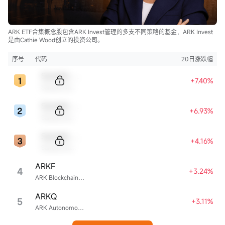
ARK ETF合集概念股包含ARK Invest管理的多支不同策略的基金，ARK Invest
是由Cathie Wood创立的投资公司。
序号
代码
20日涨跌幅
Sample Code
+7.40%
Sample Name
Sample Code
+6.93%
Sample Name
Sample Code
+4.16%
Sample Name
ARKF
4
+3.24%
ARK Blockchain & Fintech Innovation ETF
ARKQ
5
+3.11%
ARK Autonomous Technology & Robotics ETF