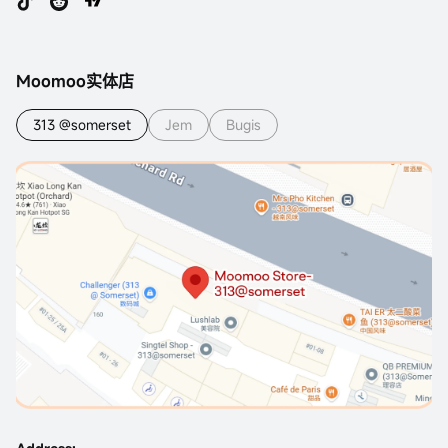
Moomoo实体店
313 @somerset
Jem
Bugis