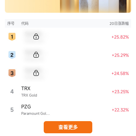
序号
代码
20日涨跌幅
Sample Code
+25.82%
Sample Name
Sample Code
+25.29%
Sample Name
Sample Code
+24.58%
Sample Name
TRX
4
+23.25%
TRX Gold
PZG
5
+22.32%
Paramount Gold Nevada
查看更多