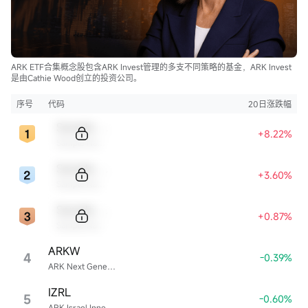
ARK ETF合集概念股包含ARK Invest管理的多支不同策略的基金，ARK Invest
是由Cathie Wood创立的投资公司。
序号
代码
20日涨跌幅
Sample Code
+8.22%
Sample Name
Sample Code
+3.60%
Sample Name
Sample Code
+0.87%
Sample Name
ARKW
4
-0.39%
ARK Next Generation Internet ETF
IZRL
5
-0.60%
ARK Israel Innovative Technology ETF