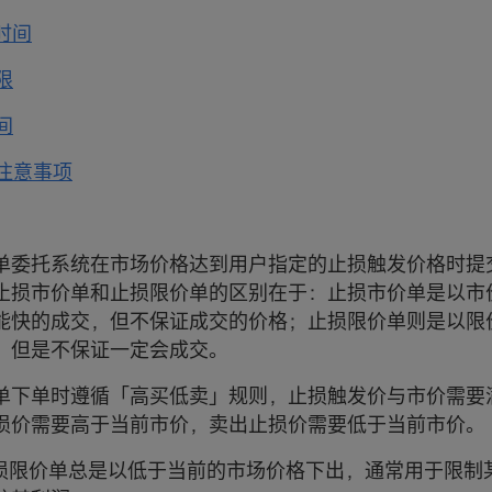
单时间
限
间
及注意事项
单委托系统在市场价格达到用户指定的止损触发价格时提
止损市价单和止损限价单的区别在于：止损市价单是以市
能快的成交，但不保证成交的价格；止损限价单则是以限
，但是不保证一定会成交。
单下单时遵循「高买低卖」规则，止损触发价与市价需要
损价需要高于当前市价，卖出止损价需要低于当前市价。
止损限价单总是以低于当前的市场价格下出，通常用于限制