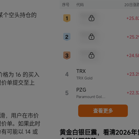
序号
代码
20日涨
某个空头持仓的
Sample Code
+25.8
Sample Name
Sample Code
+25.2
Sample Name
Sample Code
+24.5
Sample Name
TRX
4
格为 16 的买入
+23.2
TRX Gold
限价单提交至上
PZG
5
+22.3
Paramount Gold Nevada
查看更多
下滑，用户在市价
损限价单。如果此时
可能以 14 或
黄金白银巨震，看清2026年