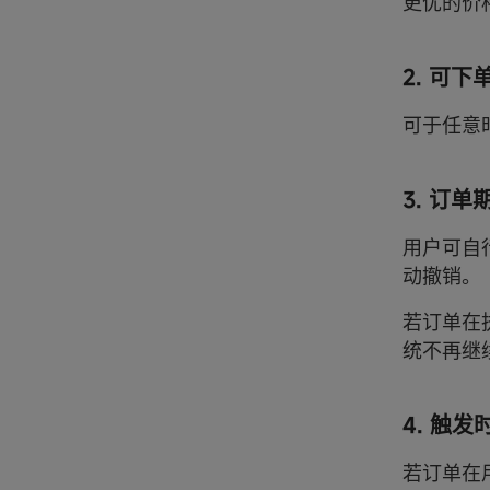
更优的价
2. 可下
可于任意
3. 订单
用户可自
动撤销。
若订单在
统不再继
4. 触发
若订单在