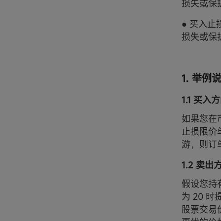
损失或保
● 买入
损失或保
1. 举例
1.1 买入
如果您在市
止损限价
游，则订单
1.2 卖出
假设您持
为 20 
股票交易价