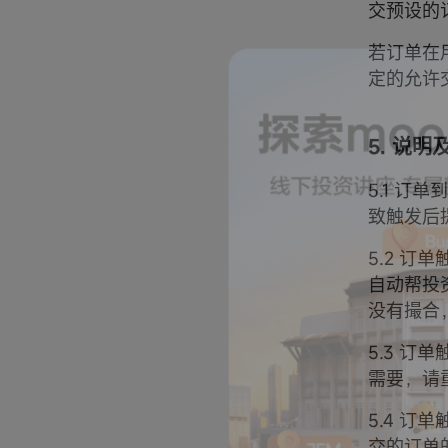
交预设的
若订单在
定的允许
5. 说
5.1 
致触发后
5.2 
自动帮投
没有撮合
5.3 
需要，请
5.4 
交的订单