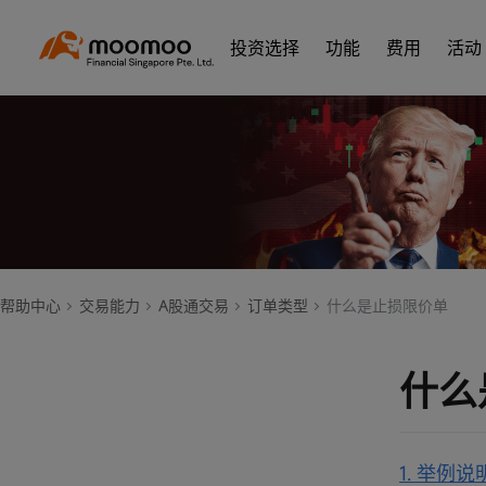
投资选择
功能
费用
活动
帮助中心
交易能力
A股通交易
订单类型
什么是止损限价单
什么
1. 举例说