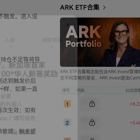
ARK ETF合集
不触发。进入设
、持仓不足等将导
ARK ETF合集概念股包含ARK Invest管
支不同策略的基金，ARK Invest是由Cathi
测达到触发价后
Wood创立的投资公司。
一样，如果一直
序号
代码
20日涨
Sample Code
+8.2
Sample Name
再次生效；如有
Sample Code
+3.6
Sample Name
单管理，触发提
Sample Code