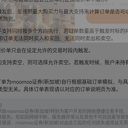
订单触发后，是按照最大购买力与最大支持来计算订单是否可
用融资。
订单不支持同时按多个方向执行，若订单数量高于触发时标的
即订单无法同时买入和买回；无法同时卖出和卖空。
止损限价单只会在设定允许的交易时段内触发。
若标的支持卖空，则可选择允许卖空。若触发时候，账户未持
。
级订单为moomoo证券(新加坡)自行根据基础订单模拟，
类型无关。具体订单表现请以对应的订单说明页为准。
明
单是moomoo证券(新加坡)特别为客户开发的网络便捷交易手段
靠服务。但如因网络中断、服务器异常以及其他不可抗因素导致
行错误，moomoo证券(新加坡)对由此引起的任何损失或得益无