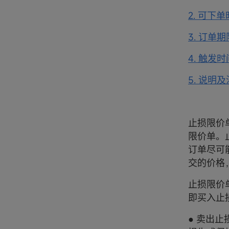
2. 可下
3. 订单期
4. 触发时
5. 说明
止损限价
限价单。
订单尽可
交的价格
止损限价
即买入止
● 卖出