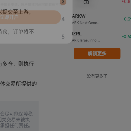
+0.8
Sample Name
以提交至上游，
ARKW
4
-0.
立即开户
ARK Next Generation Internet ETF
持仓，订单将不
IZRL
5
-0.
ARK Israel Innovative Technology ETF
解锁更多
有多仓，则执行
- 没有更多了 -
与具体交易所提供的
，会尽可能保障稳
相关交易未被执
需承担任何责任。