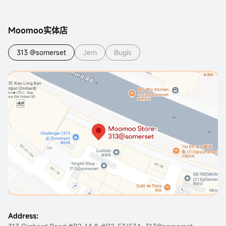
Moomoo实体店
313 @somerset
Jem
Bugis
Address: