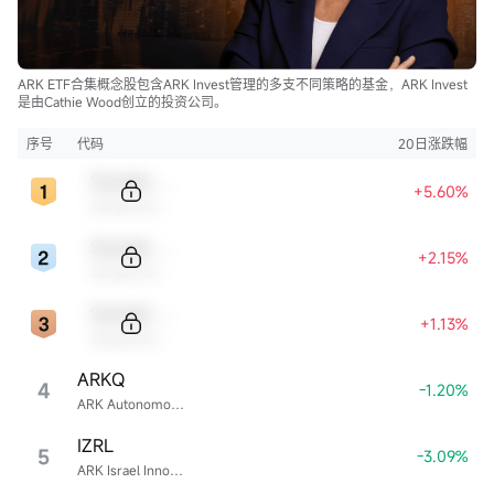
ARK ETF合集概念股包含ARK Invest管理的多支不同策略的基金，ARK Invest
是由Cathie Wood创立的投资公司。
序号
代码
20日涨跌幅
Sample Code
+5.60%
Sample Name
Sample Code
+2.15%
Sample Name
Sample Code
+1.13%
Sample Name
ARKQ
4
-1.20%
ARK Autonomous Technology & Robotics ETF
IZRL
5
-3.09%
ARK Israel Innovative Technology ETF