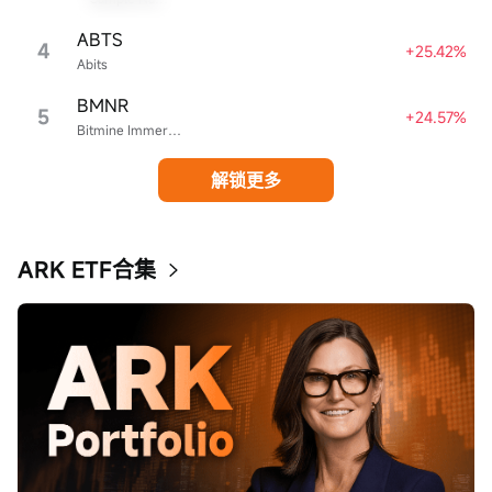
ABTS
4
+25.42%
Abits
BMNR
5
+24.57%
Bitmine Immersion Technologies
解锁更多
ARK ETF合集