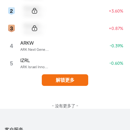
Sample Code
+3.60%
Sample Name
Sample Code
+0.87%
Sample Name
ARKW
4
-0.39%
ARK Next Generation Internet ETF
IZRL
5
-0.60%
ARK Israel Innovative Technology ETF
解锁更多
- 没有更多了 -
客户服务