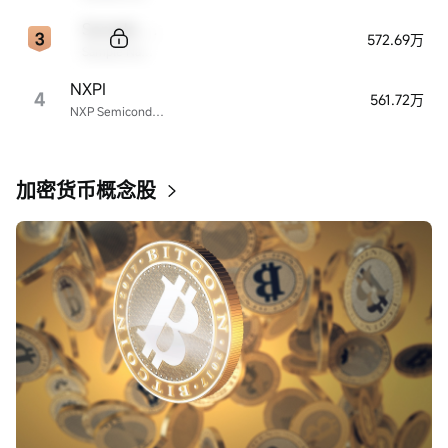
Sample Code
572.69万
Sample Name
NXPI
4
561.72万
NXP Semiconductors
加密货币概念股