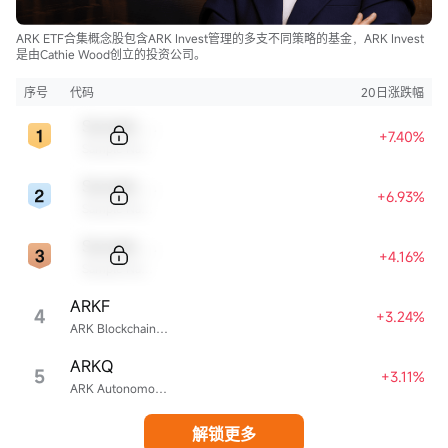
ARK ETF合集概念股包含ARK Invest管理的多支不同策略的基金，ARK Invest
是由Cathie Wood创立的投资公司。
序号
代码
20日涨跌幅
Sample Code
+7.40%
Sample Name
Sample Code
+6.93%
Sample Name
Sample Code
+4.16%
Sample Name
ARKF
4
+3.24%
ARK Blockchain & Fintech Innovation ETF
ARKQ
5
+3.11%
ARK Autonomous Technology & Robotics ETF
解锁更多