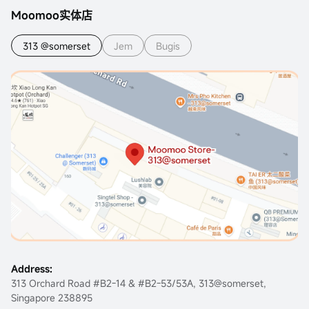
Moomoo实体店
313 @somerset
Jem
Bugis
Address:
313 Orchard Road #B2-14 & #B2-53/53A, 313@somerset,
Singapore 238895