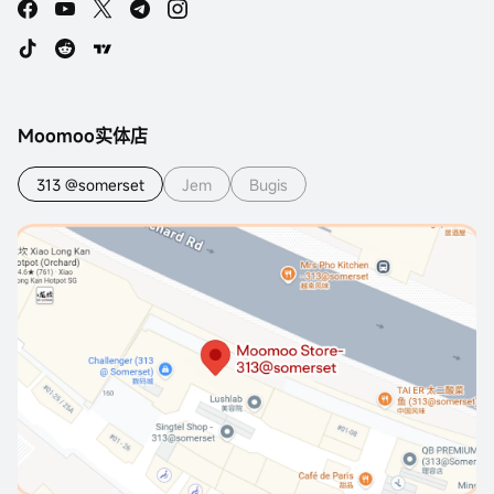
Moomoo实体店
313 @somerset
Jem
Bugis