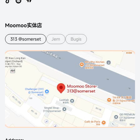
Moomoo实体店
313 @somerset
Jem
Bugis