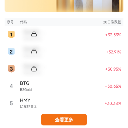
序号
代码
20日涨跌幅
Sample Code
+33.33%
Sample Name
Sample Code
+32.91%
Sample Name
Sample Code
+30.95%
Sample Name
BTG
4
+30.65%
B2Gold
HMY
5
+30.38%
哈莫尼黄金
查看更多