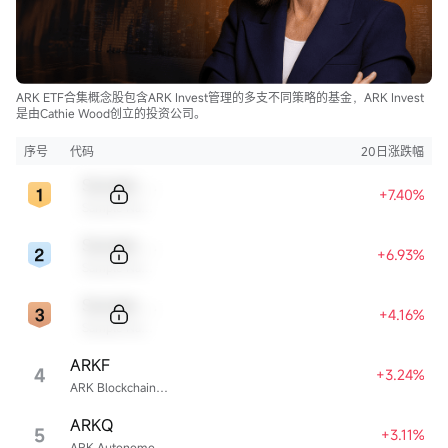
ARK ETF合集概念股包含ARK Invest管理的多支不同策略的基金，ARK Invest
是由Cathie Wood创立的投资公司。
序号
代码
20日涨跌幅
Sample Code
+7.40%
Sample Name
Sample Code
+6.93%
Sample Name
Sample Code
+4.16%
Sample Name
ARKF
4
+3.24%
ARK Blockchain & Fintech Innovation ETF
ARKQ
5
+3.11%
ARK Autonomous Technology & Robotics ETF