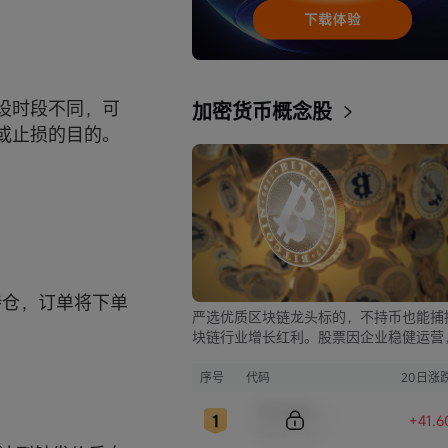
设时段不同，可
加密货币概念股
或止损的目的。
持仓，订单将下单
严选优质区块链龙头标的，不持币也能捕
块链行业增长红利。股票因企业稳健运营
比币市的大起大落，价格走势更为平稳，
资兼具安全与收益。
序号
代码
20日涨
Sample Code
+41.
Sample Name