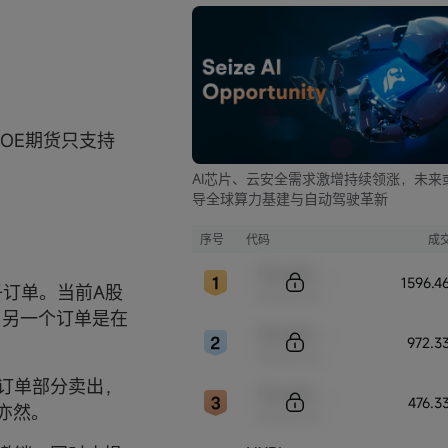
OE期货只支持
AI芯片、云安全需求激增持续领涨，未来
导全球算力基建与自动驾驶革新
序号
代码
成
Sample Code
1596.
子订单。当前A股
Sample Name
，另一个订单是在
Sample Code
972.3
Sample Name
或订单部分卖出，
Sample Code
476.3
亦然。
Sample Name