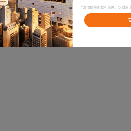
？
是
否