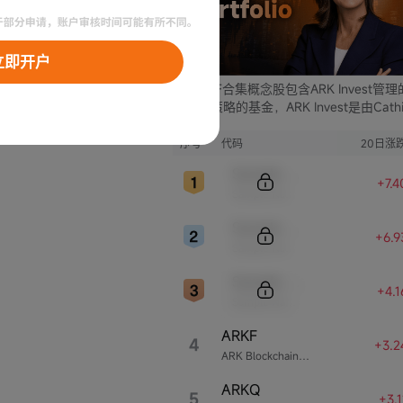
立即开户
ARK ETF合集概念股包含ARK Invest管
支不同策略的基金，ARK Invest是由Cathi
Wood创立的投资公司。
序号
代码
20日涨
Sample Code
+7.
Sample Name
Sample Code
+6.
Sample Name
Sample Code
+4.
Sample Name
ARKF
4
+3.2
ARK Blockchain & Fintech Innovation ETF
ARKQ
5
+3.