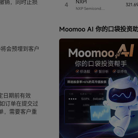
NXPI
被撤销，同时止损
4
321.6
NXP Semiconductors
Moomoo AI 你的口袋投资
O将会预埋到客户
定日期前有效
。如订单在提交过
单，需要客户重