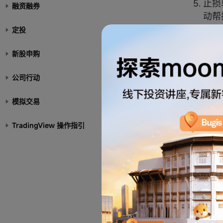
止损
融资融券
动帮
果一
定投
持仓
新股申购
价单
公司行动
请注
可能
模拟交易
请注
TradingView 操作指引
执行
免责声
高级订
务。但
误，m