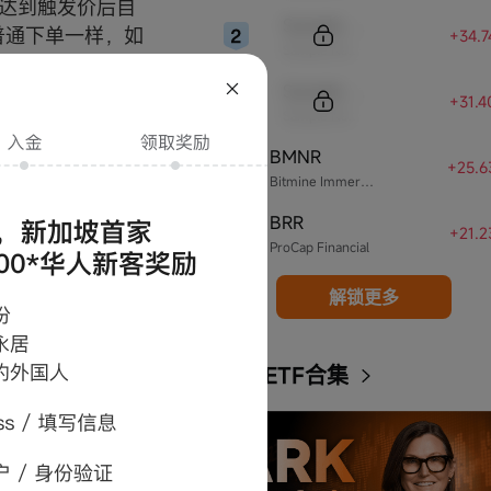
达到触发价后自
Sample Code
普通下单一样，如
+34.
Sample Name
Sample Code
+31.
OCO会先冻结限
Sample Name
冻结对应持仓。
BMNR
4
+25.6
商或交易所，亦有
Bitmine Immersion Technologies
订单提交失败。
BRR
5
+21.
ProCap Financial
张订单无法顺利
撤销的场景
解锁更多
ARK ETF合集
障稳定、可靠服
被执行或执行错