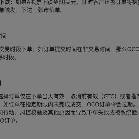
下跌：
如果A股票下跌至80美元，此时客户止盈订单将
单触发，下达一张市价单。
时间
持交易时段下单，如订单提交时间在非交易时间，那么OC
易时段。
期
选择订单仅在下单当天有效，取消前有效（GTC）或者指
）。如订单在指定期限内未完成成交，OCO订单将会过期
司行动、风控校验及其他原因而导致下单失败或被系统撤
CO订单。