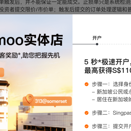
单触发后，并不能保证一定能成交。止损单只是系统检测
投资者提交限价/市价单；触发后提交的订单处理逻辑和
直没有撮合，订单会在期限到达后自动撤销。
冻结：由于OCO下出的订单为限价单和止损条件单，所以
持仓，如触及止损价格，限价单持仓会释放后触发止损单
意，OCO订单触发并不能保证一定能成功提交至上游券
因为账户当时的购买力、持仓不足或其他原因，导致条件
意，极端情况下止盈单和止损单都可能撤销失败导致另一
，或者存在其他导致OCO订单均未能成功提交或触发或
明
单是moomoo特别为客户开发的网络便捷交易手段，会尽可能保
如因网络中断、服务器异常以及其他不可抗因素导致相关交易未
oomoo对由此引起的任何损失或得益无需承担任何责任。